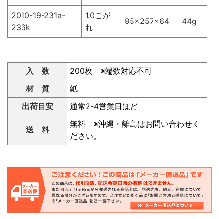
2010-19-231a-
1.0こが
95×257×64
44g
236k
れ
入 数
200枚 ※端数対応不可
材 質
紙
出荷目安
通常2-4営業日ほど
無料 ※沖縄・離島はお問い合わせく
送 料
ださい。