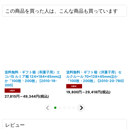
この商品を買った人は、こんな商品も買っています
送料無料・ギフト箱（和菓子用）エ
送料無料・ギフト箱（洋菓子用）セ
コパG ルミア箱 124×184×45mmほ
ルクルール 70×128×45mmほか
か「100枚・200枚」
[
2010-19-
「100枚・200枚」
[
2010-20-780
]
300
]
19,800
円
～29,418
円
(税込)
27,815
円
～49,344
円
(税込)
レビュー