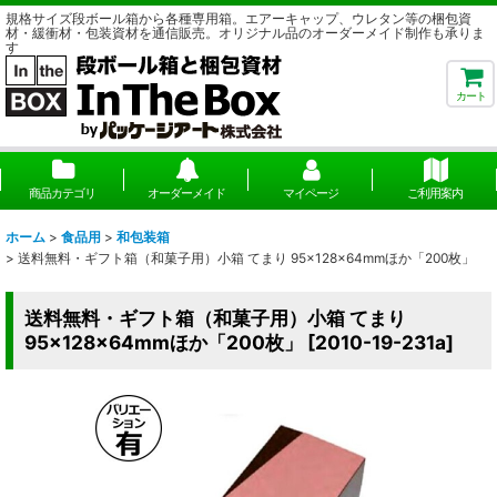
規格サイズ段ボール箱から各種専用箱。エアーキャップ、ウレタン等の梱包資
材・緩衝材・包装資材を通信販売。オリジナル品のオーダーメイド制作も承りま
す
カート
商品カテゴリ
オーダーメイド
マイページ
ご利用案内
ホーム
>
食品用
>
和包装箱
>
送料無料・ギフト箱（和菓子用）小箱 てまり 95×128×64mmほか「200枚」
送料無料・ギフト箱（和菓子用）小箱 てまり
95×128×64mmほか「200枚」
[
2010-19-231a
]