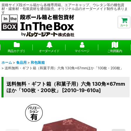
規格サイズ段ボール箱から各種専用箱。エアーキャップ、ウレタン等の梱包資
材・緩衝材・包装資材を通信販売。オリジナル品のオーダーメイド制作も承りま
す
カート
商品カテゴリ
オーダーメイド
マイページ
ご利用案内
ホーム
>
食品用
>
和包装箱
>
送料無料・ギフト箱（和菓子用）六角 130角×67mmほか「100枚・200枚」
送料無料・ギフト箱（和菓子用）六角 130角×67mm
ほか「100枚・200枚」
[
2010-19-610a
]