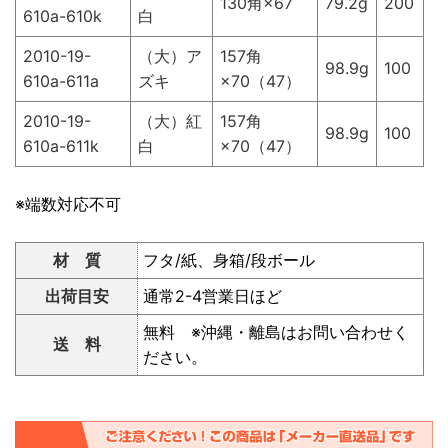
130角×67
79.2g
200
610a-610k
白
2010-19-
（大）ア
157角
98.9g
100
610a-611a
ズキ
×70（47）
2010-19-
（大）紅
157角
98.9g
100
610a-611k
白
×70（47）
※端数対応不可
材 質
フタ/紙、身箱/段ボール
出荷目安
通常2-4営業日ほど
無料 ※沖縄・離島はお問い合わせく
送 料
ださい。