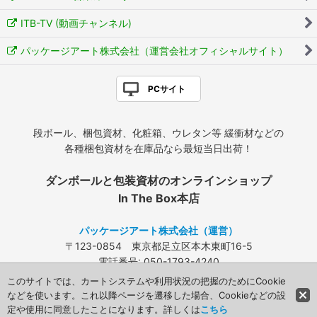
ITB-TV (動画チャンネル)
パッケージアート株式会社（運営会社オフィシャルサイト）
PCサイト
段ボール、梱包資材、化粧箱、ウレタン等 緩衝材などの
各種梱包資材を在庫品なら最短当日出荷！
ダンボールと包装資材のオンラインショップ
In The Box本店
パッケージアート株式会社（運営）
〒123-0854 東京都足立区本木東町16-5
電話番号: 050-1793-4240
FAX: 03-3840-4424
このサイトでは、カートシステムや利用状況の把握のためにCookie
メールアドレス:
info@packageart.co.jp
などを使います。これ以降ページを遷移した場合、Cookieなどの設
定や使用に同意したことになります。詳しくは
こちら
Copyright (C) 2008 Packageart. All Rights Reserved.