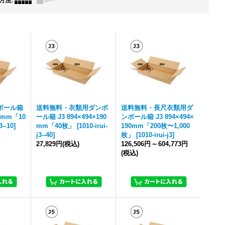
方法
:
ボール箱
送料無料・衣類用ダンボ
送料無料・長尺衣類用ダ
90mm「10
ール箱 J3 894×494×190
ンボール箱 J3 894×494×
3--10
]
mm「40枚」
[
1010-irui-
190mm「200枚〜1,000
j3--40
]
枚」
[
1010-irui-j3
]
27,829円
(税込)
126,506円
～
604,773円
(税込)