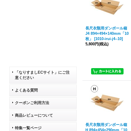
長尺衣類用ダンボール箱
J4 894×494×140mm「10
枚」
[
1010-irui-j4--10
]
5,800円
(税込)
「なりすましECサイト」にご注
意ください
よくある質問
クーポンご利用方法
商品レビューについて
長尺衣類用ダンボール箱
特集一覧ページ
H 894×454×290mm「10