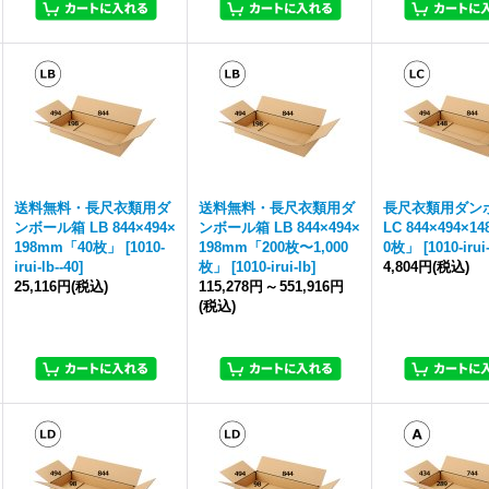
送料無料・長尺衣類用ダ
送料無料・長尺衣類用ダ
長尺衣類用ダン
ンボール箱 LB 844×494×
ンボール箱 LB 844×494×
LC 844×494×1
198mm「40枚」
[
1010-
198mm「200枚〜1,000
0枚」
[
1010-irui
irui-lb--40
]
枚」
[
1010-irui-lb
]
4,804円
(税込)
25,116円
(税込)
115,278円
～
551,916円
(税込)