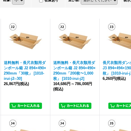
在庫あり
表示
送料無料・長尺衣類用ダ
送料無料・長尺衣類用ダ
長尺衣類用ダン
ンボール箱 J2 894×490×
ンボール箱 J2 894×490×
J3 894×494×1
290mm「30枚」
[
1010-
290mm「200枚〜1,000
枚」
[
1010-irui-j
irui-j2--30
]
枚」
[
1010-irui-j2
]
6,260円
(税込)
26,867円
(税込)
164,686円
～
786,008円
(税込)