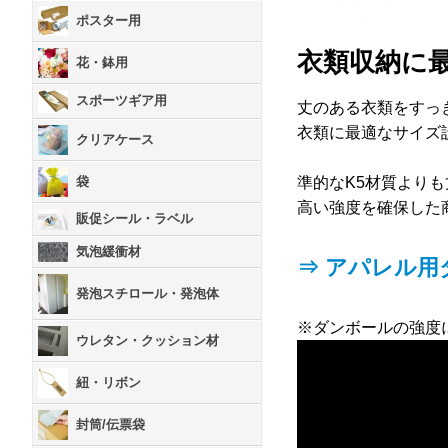
ポスター用
衣類収納に最
花・鉢用
スポーツギア用
丈のある衣類をすっ
衣類に最適なサイズ
クリアケース
袋
準的なK5材質よりも
高い強度を確保した
販促シール・ラベル
気泡緩衝材
⇒ アパレル
発泡スチロール・発泡体
※ダンボールの強度
ウレタン・クッション材
紐・リボン
封筒/伝票袋