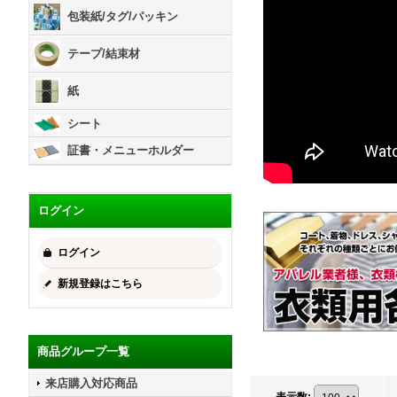
包装紙/タグ/パッキン
テープ/結束材
紙
シート
証書・メニューホルダー
ログイン
ログイン
新規登録はこちら
商品グループ一覧
来店購入対応商品
表示数
: