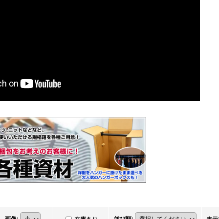
画像
:
並び順
: