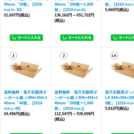
90mm「30枚」
[
1010-
90mm「200枚〜1,000
枚」
[
1010-irui-i
irui-h--30
]
枚」
[
1010-irui-h
]
5,660円
(税込)
21,697円
(税込)
136,162円
～
651,722円
(税込)
送料無料・長尺衣類用ダ
送料無料・長尺衣類用ダ
長尺衣類用ダン
ンボール箱 J 894×454×1
ンボール箱 J 894×454×1
LA 844×494×2
40mm「40枚」
[
1010-
40mm「200枚〜1,000
0枚」
[
1010-irui
irui-j--40
]
枚」
[
1010-irui-j
]
5,812円
(税込)
24,456円
(税込)
112,547円
～
539,059円
(税込)