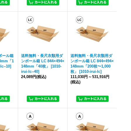
ボール箱
送料無料・長尺衣類用ダ
送料無料・長尺衣類用ダ
48mm「1
ンボール箱 LC 844×494×
ンボール箱 LC 844×494×
-lc--10
]
148mm「40枚」
[
1010-
148mm「200枚〜1,000
irui-lc--40
]
枚」
[
1010-irui-lc
]
24,089円
(税込)
111,030円
～
531,916円
(税込)