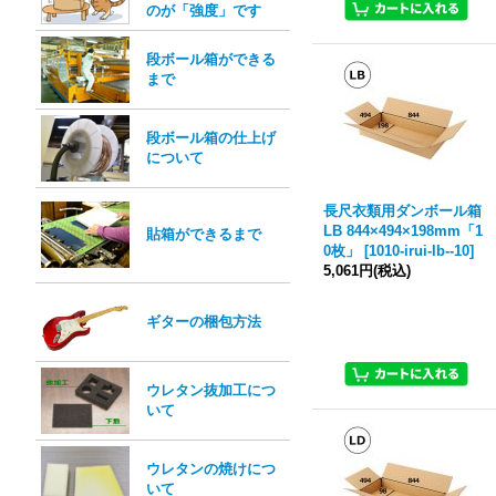
のが「強度」です
段ボール箱ができる
まで
段ボール箱の仕上げ
について
長尺衣類用ダンボール箱
LB 844×494×198mm「1
貼箱ができるまで
0枚」
[
1010-irui-lb--10
]
5,061円
(税込)
ギターの梱包方法
ウレタン抜加工につ
いて
ウレタンの焼けにつ
いて