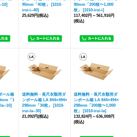
--10
]
90mm「40枚」
[
1010-
90mm「200枚〜1,000
irui-i--40
]
枚」
[
1010-irui-i
]
25,629円
(税込)
117,402円
～
561,916円
(税込)
ボール箱
送料無料・長尺衣類用ダ
送料無料・長尺衣類用ダ
98mm「1
ンボール箱 LA 844×494×
ンボール箱 LA 844×494×
-la--10
]
298mm「30枚」
[
1010-
298mm「200枚〜1,000
irui-la--30
]
枚」
[
1010-irui-la
]
21,092円
(税込)
132,824円
～
636,008円
(税込)