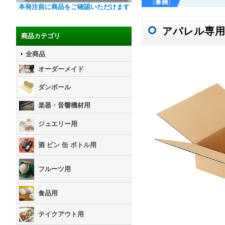
本発注前に商品をご確認いただけます
アパレル専
商品カテゴリ
全商品
オーダーメイド
ダンボール
楽器・音響機材用
ジュエリー用
酒 ビン 缶 ボトル用
フルーツ用
食品用
テイクアウト用