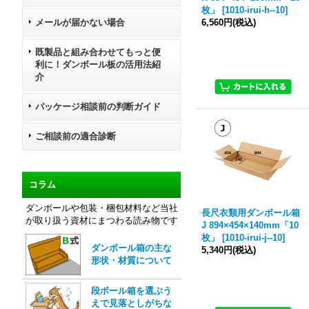
枚」
[
1010-irui-h--10
]
メールが届かない場合
6,560円
(税込)
既製品と組み合わせてもっと便
利に！ダンボール板の活用法紹
介
パッケージ相談前の判断ガイド
ご相談前の適合診断
コラム
ダンボールや包装・梱包材料など当社
長尺衣類用ダンボール箱
が取り扱う資材にまつわる読み物です
J 894×454×140mm「10
枚」
[
1010-irui-j--10
]
ダンボール箱の主な
5,340円
(税込)
形状・材質について
段ボール箱を選ぶう
えで見落としがちな