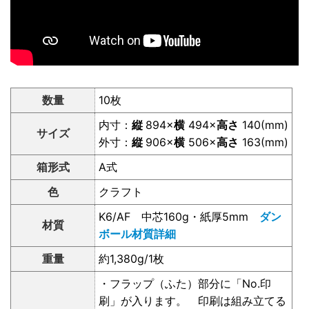
数量
10枚
内寸：
縦
894×
横
494×
高さ
140(mm)
サイズ
外寸：
縦
906×
横
506×
高さ
163(mm)
箱形式
A式
色
クラフト
K6/AF 中芯160g・紙厚5mm
ダン
材質
ボール材質詳細
重量
約1,380g/1枚
・フラップ（ふた）部分に「No.印
刷」が入ります。 印刷は組み立てる