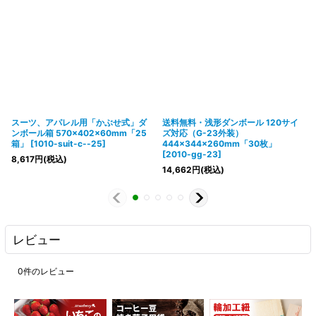
スーツ、アパレル用「かぶせ式」ダ
送料無料・浅形ダンボール 120サイ
ンボール箱 570×402×60mm「25
ズ対応（G-23外装）
箱」
[
1010-suit-c--25
]
444×344×260mm「30枚」
[
2010-gg-23
]
8,617
円
(税込)
14,662
円
(税込)
レビュー
0
件のレビュー