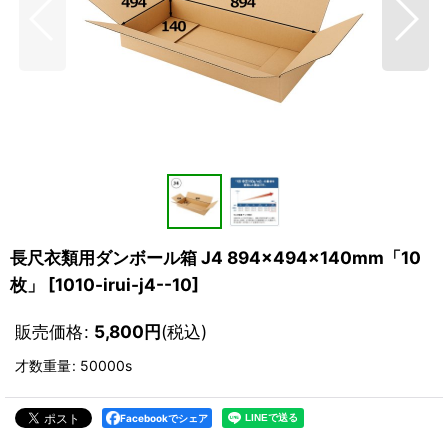
長尺衣類用ダンボール箱 J4 894×494×140mm「10
枚」
[
1010-irui-j4--10
]
販売価格
:
5,800
円
(税込)
才数重量
:
50000s
Facebookでシェア