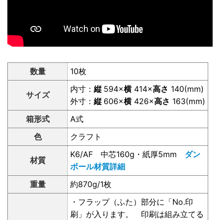
数量
10枚
内寸：
縦
594×
横
414×
高さ
140(mm)
サイズ
外寸：
縦
606×
横
426×
高さ
163(mm)
箱形式
A式
色
クラフト
K6/AF 中芯160g・紙厚5mm
ダン
材質
ボール材質詳細
重量
約870g/1枚
・フラップ（ふた）部分に「No.印
刷」が入ります。 印刷は組み立てる