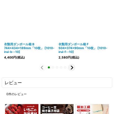
衣類用ダンボール箱 B
衣類用ダンボール箱 F
744×434×189mm「10枚」
[
1010-
504×374×90mm「10枚」
[
1010-
irui-b--10
]
irui-f--10
]
4,400
円
(税込)
2,580
円
(税込)
レビュー
0
件のレビュー