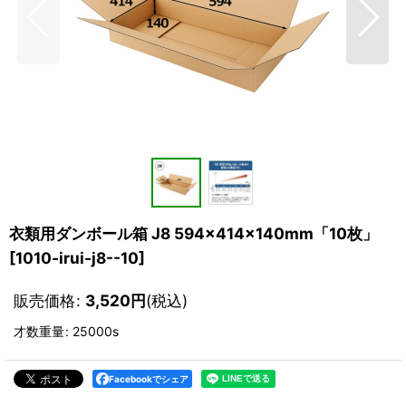
衣類用ダンボール箱 J8 594×414×140mm「10枚」
[
1010-irui-j8--10
]
販売価格
:
3,520
円
(税込)
才数重量
:
25000s
Facebookでシェア