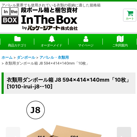
アパレル業界でも使用されている衣類の収納に適した規格箱
カート
商品カテゴリ
オーダーメイド
マイページ
ご利用案内
ホーム
>
ダンボール
>
アパレル・衣類用
>
衣類用ダンボール箱 J8 594×414×140mm「10枚」
衣類用ダンボール箱 J8 594×414×140mm「10枚」
[
1010-irui-j8--10
]