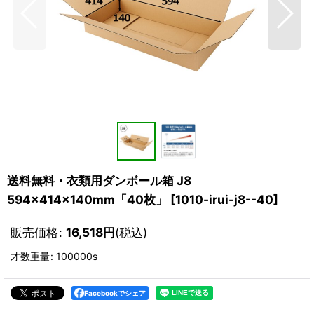
送料無料・衣類用ダンボール箱 J8
594×414×140mm「40枚」
[
1010-irui-j8--40
]
販売価格
:
16,518
円
(税込)
才数重量
:
100000s
Facebookでシェア