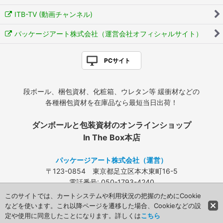
ITB-TV (動画チャンネル)
パッケージアート株式会社（運営会社オフィシャルサイト）
PCサイト
段ボール、梱包資材、化粧箱、ウレタン等 緩衝材などの
各種梱包資材を在庫品なら最短当日出荷！
ダンボールと包装資材のオンラインショップ
In The Box本店
パッケージアート株式会社（運営）
〒123-0854 東京都足立区本木東町16-5
電話番号: 050-1793-4240
FAX: 03-3840-4424
このサイトでは、カートシステムや利用状況の把握のためにCookie
メールアドレス:
info@packageart.co.jp
などを使います。これ以降ページを遷移した場合、Cookieなどの設
定や使用に同意したことになります。詳しくは
こちら
Copyright (C) 2008 Packageart. All Rights Reserved.