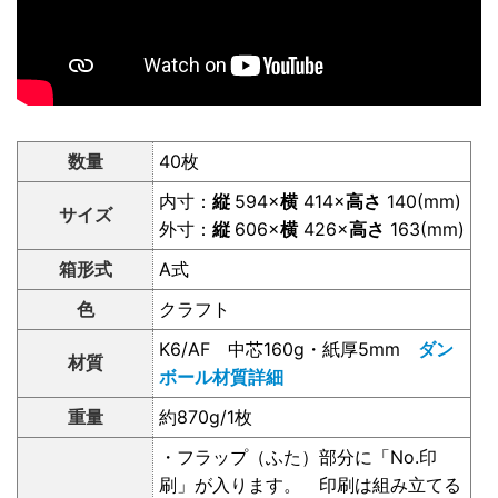
数量
40枚
内寸：
縦
594×
横
414×
高さ
140(mm)
サイズ
外寸：
縦
606×
横
426×
高さ
163(mm)
箱形式
A式
色
クラフト
K6/AF 中芯160g・紙厚5mm
ダン
材質
ボール材質詳細
重量
約870g/1枚
・フラップ（ふた）部分に「No.印
刷」が入ります。 印刷は組み立てる