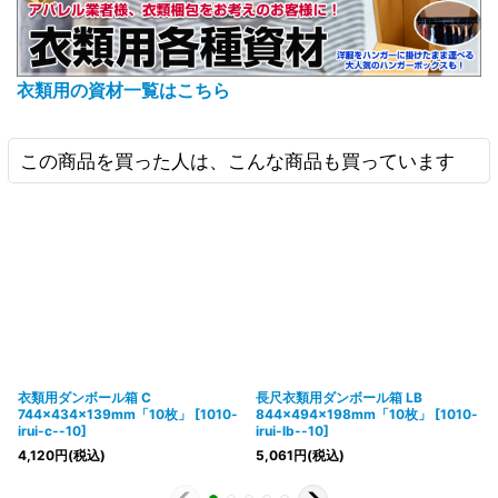
衣類用の資材一覧はこちら
この商品を買った人は、こんな商品も買っています
衣類用ダンボール箱 C
長尺衣類用ダンボール箱 LB
744×434×139mm「10枚」
[
1010-
844×494×198mm「10枚」
[
1010-
irui-c--10
]
irui-lb--10
]
4,120
円
(税込)
5,061
円
(税込)