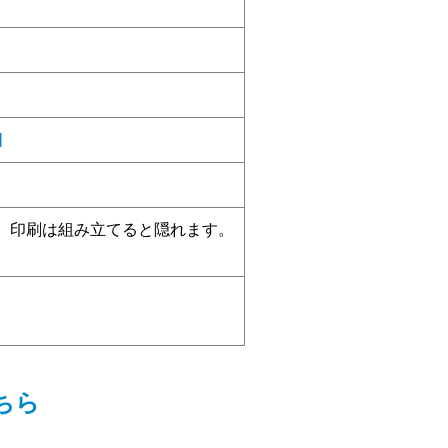
細
。 印刷は組み立てると隠れます。
。
ちら