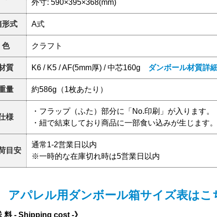
外寸: 590×395×368(mm)
箱形式
A式
色
クラフト
材質
K6 / K5 / AF(5mm厚) / 中芯160g
ダンボール材質詳
重量
約586g（1枚あたり）
・フラップ（ふた）部分に「No.印刷」が入ります
仕様
・紐で結束しており商品に一部食い込みが生じます
通常1-2営業日以内
荷目安
※一時的な在庫切れ時は5営業日以内
 アパレル用ダンボール箱サイズ表はこ
 料 - Shipping cost -》