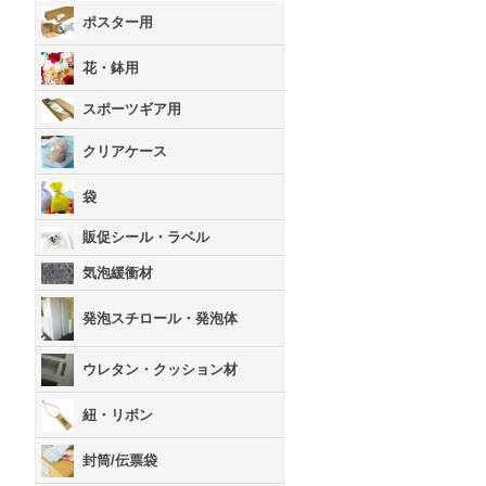
ポスター用
花・鉢用
スポーツギア用
クリアケース
袋
販促シール・ラベル
気泡緩衝材
発泡スチロール・発泡体
ウレタン・クッション材
紐・リボン
封筒/伝票袋