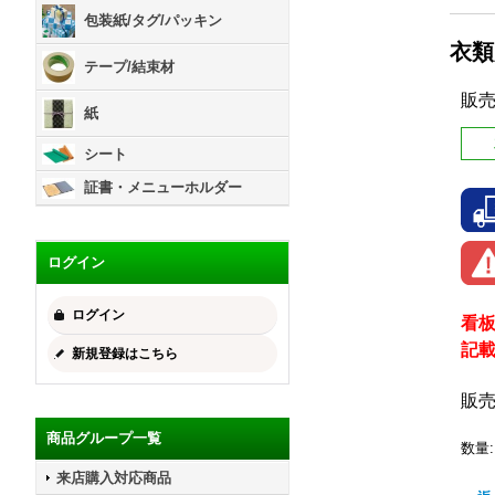
包装紙/タグ/パッキン
衣類
テープ/結束材
販
紙
シート
証書・メニューホルダー
ログイン
ログイン
看
記
新規登録はこちら
販
商品グループ一覧
数量
:
来店購入対応商品