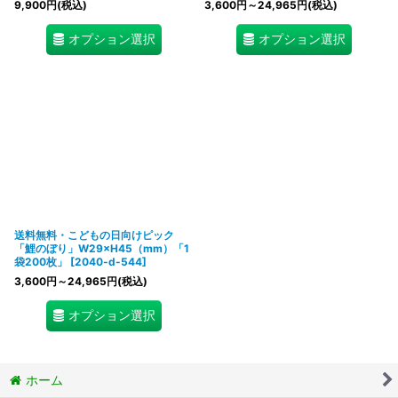
9,900
円
(税込)
3,600
円
～24,965
円
(税込)
オプション選択
オプション選択
送料無料・こどもの日向けピック
「鯉のぼり」W29×H45（mm）「1
袋200枚」
[
2040-d-544
]
3,600
円
～24,965
円
(税込)
オプション選択
ホーム