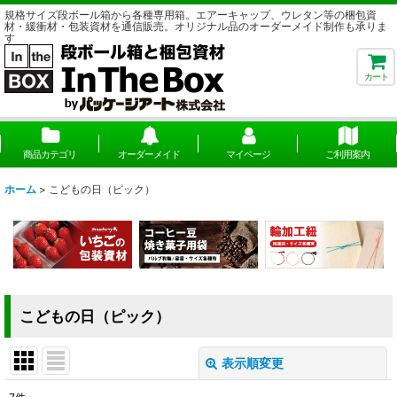
規格サイズ段ボール箱から各種専用箱。エアーキャップ、ウレタン等の梱包資
材・緩衝材・包装資材を通信販売。オリジナル品のオーダーメイド制作も承りま
す
カート
商品カテゴリ
オーダーメイド
マイページ
ご利用案内
ホーム
>
こどもの日（ピック）
こどもの日（ピック）
表示順変更
閉じる