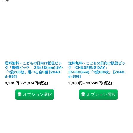
7
件
表示数
:
在庫あり
並び順
:
絞り込む
送料無料・こどもの日向け販促ピッ
送料無料・こどもの日向け販促ピッ
ク「動物ピック」 34×38(mm)ほか
ク「CHILDREN'S DAY」
「1袋200枚」選べる全5種
[
2040-
55×60(mm)「1袋100枚」
[
2040-
d-591
]
d-596
]
3,239
円
～21,974
円
(税込)
2,909
円
～19,242
円
(税込)
オプション選択
オプション選択