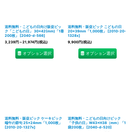
送料無料・こどもの日向け販促ピッ
送料無料・販促ピック こどもの日
ク「こどもの日」 30×42(mm)「1冊
20×39mm「1,000枚」
[
2010-20-
200枚」
[
2040-d-566
]
1328x
]
3,239
円
～21,974
円
(税込)
9,900
円
(税込)
オプション選択
オプション選択
送料無料・販促ピック ケーキピック
送料無料・こどもの日向けピック
端午の節句 25×24mm「1,000枚」
「子供の日」W43×H38（mm）「1
[
2010-20-1327x
]
袋200枚」
[
2040-d-520
]