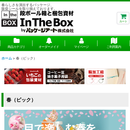
春らしさを演出するパッケージ、
販促シールを取り揃えております。
カート
商品カテゴリ
オーダーメイド
マイページ
ご利用案内
ホーム
>
春（ピック）
春（ピック）