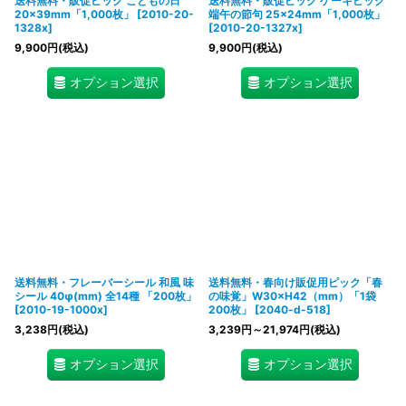
送料無料・販促ピック こどもの日
送料無料・販促ピック ケーキピック
20×39mm「1,000枚」
[
2010-20-
端午の節句 25×24mm「1,000枚」
1328x
]
[
2010-20-1327x
]
9,900
円
(税込)
9,900
円
(税込)
オプション選択
オプション選択
送料無料・フレーバーシール 和風 味
送料無料・春向け販促用ピック「春
シール 40φ(mm) 全14種 「200枚」
の味覚」W30×H42（mm）「1袋
[
2010-19-1000x
]
200枚」
[
2040-d-518
]
3,238
円
(税込)
3,239
円
～21,974
円
(税込)
オプション選択
オプション選択