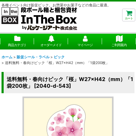
各種イベント向け販促ピック。お惣菜やお菓子などの食品に最適。
カート
商品カテゴリ
オーダーメイド
マイページ
ご利用案内
ホーム
>
販促シール・ラベル
>
ピック
>
送料無料・春向けピック「桜」W27×H42（mm）「1袋200枚」
送料無料・春向けピック「桜」W27×H42（mm）「1
袋200枚」
[
2040-d-543
]