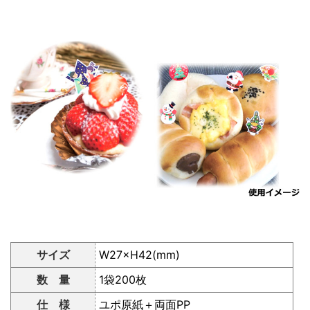
サイズ
W27×H42(mm)
数 量
1袋200枚
仕 様
ユポ原紙＋両面PP