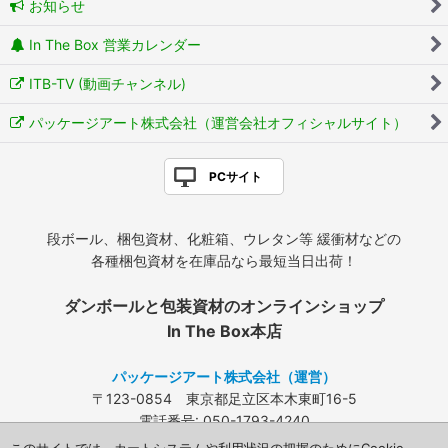
お知らせ
In The Box 営業カレンダー
ITB-TV (動画チャンネル)
パッケージアート株式会社（運営会社オフィシャルサイト）
PCサイト
段ボール、梱包資材、化粧箱、ウレタン等 緩衝材などの
各種梱包資材を在庫品なら最短当日出荷！
ダンボールと包装資材のオンラインショップ
In The Box本店
パッケージアート株式会社（運営）
〒123-0854 東京都足立区本木東町16-5
電話番号: 050-1793-4240
FAX: 03-3840-4424