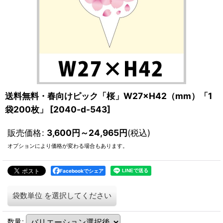
送料無料・春向けピック「桜」W27×H42（mm）「1
袋200枚」
[
2040-d-543
]
販売価格
:
3,600
円
～24,965
円
(税込)
オプションにより価格が変わる場合もあります。
Facebookでシェア
袋数単位
を選択してください
数量
: