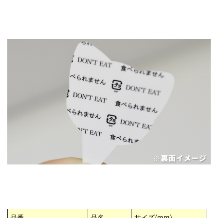
品番
品名
サイズ(mm)