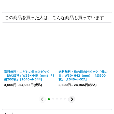
この商品を買った人は、こんな商品も買っています
送料無料・こどもの日向けピック
送料無料・母の日向けピック「母の
「鯉のぼり」W29×H45（mm）「1
日」W30×H42（mm）「1袋200
袋200枚」
[
2040-d-544
]
枚」
[
2040-d-521
]
3,600
円
～24,965
円
(税込)
3,600
円
～24,965
円
(税込)