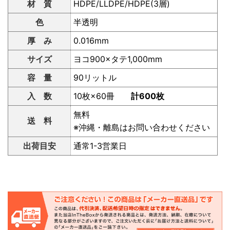
材 質
HDPE/LLDPE/HDPE(3層)
色
半透明
厚 み
0.016mm
サイズ
ヨコ900×タテ1,000mm
容 量
90リットル
入 数
10枚×60冊
計600枚
無料
送 料
※沖縄・離島はお問い合わせください
出荷目安
通常1-3営業日