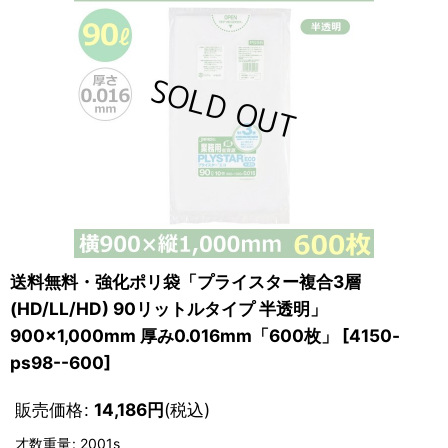
送料無料・強化ポリ袋「プライスター複合3層
(HD/LL/HD) 90リットルタイプ 半透明」
900×1,000mm 厚み0.016mm「600枚」
[
4150-
ps98--600
]
販売価格
:
14,186
円
(税込)
才数重量
:
2001s