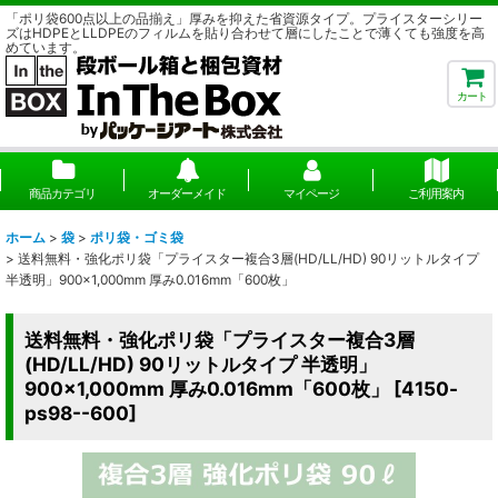
「ポリ袋600点以上の品揃え」厚みを抑えた省資源タイプ。プライスターシリー
ズはHDPEとLLDPEのフィルムを貼り合わせて層にしたことで薄くても強度を高
めています。
カート
商品カテゴリ
オーダーメイド
マイページ
ご利用案内
ホーム
>
袋
>
ポリ袋・ゴミ袋
>
送料無料・強化ポリ袋「プライスター複合3層(HD/LL/HD) 90リットルタイプ
半透明」900×1,000mm 厚み0.016mm「600枚」
送料無料・強化ポリ袋「プライスター複合3層
(HD/LL/HD) 90リットルタイプ 半透明」
900×1,000mm 厚み0.016mm「600枚」
[
4150-
ps98--600
]