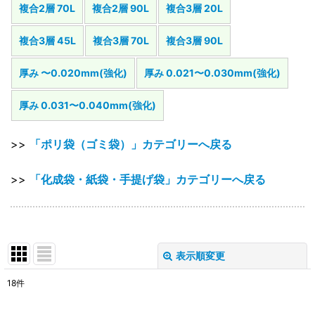
複合2層 70L
複合2層 90L
複合3層 20L
複合3層 45L
複合3層 70L
複合3層 90L
厚み 〜0.020mm(強化)
厚み 0.021〜0.030mm(強化)
厚み 0.031〜0.040mm(強化)
>>
「ポリ袋（ゴミ袋）」カテゴリーへ戻る
>>
「化成袋・紙袋・手提げ袋」カテゴリーへ戻る
表示順変更
閉じる
18
件
表示数
: