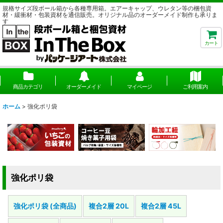
規格サイズ段ボール箱から各種専用箱。エアーキャップ、ウレタン等の梱包資
材・緩衝材・包装資材を通信販売。オリジナル品のオーダーメイド制作も承りま
す
カート
商品カテゴリ
オーダーメイド
マイページ
ご利用案内
ホーム
>
強化ポリ袋
強化ポリ袋
強化ポリ袋 (全商品)
複合2層 20L
複合2層 45L