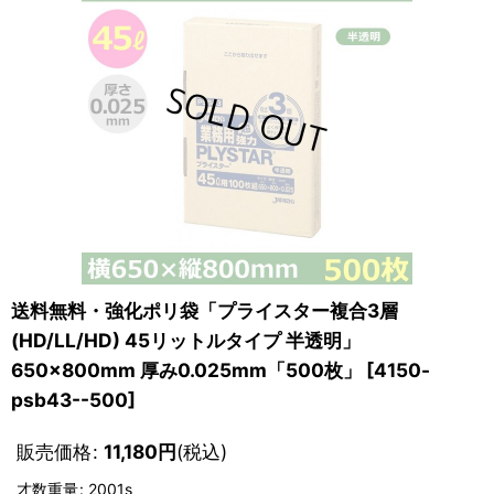
送料無料・強化ポリ袋「プライスター複合3層
(HD/LL/HD) 45リットルタイプ 半透明」
650×800mm 厚み0.025mm「500枚」
[
4150-
psb43--500
]
販売価格
:
11,180
円
(税込)
才数重量
:
2001s