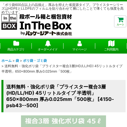
「ポリ袋600点以上の品揃え」厚みを抑えた省資源タイプ。プライスターシリー
ズはHDPEとLLDPEのフィルムを貼り合わせて層にしたことで薄くても強度を高
めています。
カート
商品カテゴリ
オーダーメイド
マイページ
ご利用案内
ホーム
>
袋
>
ポリ袋・ゴミ袋
>
送料無料・強化ポリ袋「プライスター複合3層(HD/LL/HD) 45リットルタイプ
半透明」650×800mm 厚み0.025mm「500枚」
送料無料・強化ポリ袋「プライスター複合3層
(HD/LL/HD) 45リットルタイプ 半透明」
650×800mm 厚み0.025mm「500枚」
[
4150-
psb43--500
]