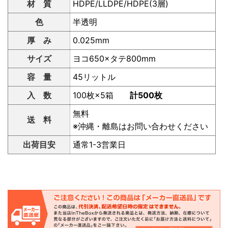
材 質
HDPE/LLDPE/HDPE(3層)
色
半透明
厚 み
0.025mm
サイズ
ヨコ650×タテ800mm
容 量
45リットル
入 数
100枚×5箱
計500枚
無料
送 料
※沖縄・離島はお問い合わせください
出荷目安
通常1-3営業日