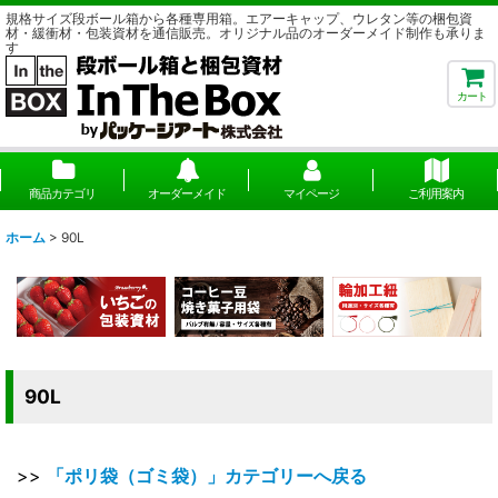
規格サイズ段ボール箱から各種専用箱。エアーキャップ、ウレタン等の梱包資
材・緩衝材・包装資材を通信販売。オリジナル品のオーダーメイド制作も承りま
す
カート
商品カテゴリ
オーダーメイド
マイページ
ご利用案内
ホーム
>
90L
90L
>>
「ポリ袋（ゴミ袋）」カテゴリーへ戻る