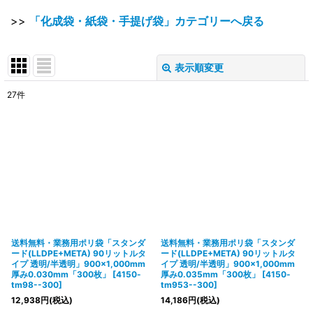
>>
「化成袋・紙袋・手提げ袋」カテゴリーへ戻る
表示順変更
閉じる
27
件
表示数
:
在庫あり
並び順
:
絞り込む
送料無料・業務用ポリ袋「スタンダ
送料無料・業務用ポリ袋「スタンダ
ード(LLDPE+META) 90リットルタ
ード(LLDPE+META) 90リットルタ
イプ 透明/半透明」900×1,000mm
イプ 透明/半透明」900×1,000mm
厚み0.030mm「300枚」
[
4150-
厚み0.035mm「300枚」
[
4150-
tm98--300
]
tm953--300
]
12,938
円
(税込)
14,186
円
(税込)