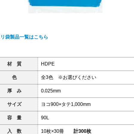
ポリ袋製品一覧はこちら
材 質
HDPE
色
全3色 ※お選びください
厚 み
0.025mm
サイズ
ヨコ900×タテ1,000mm
容 量
90L
入 数
10枚×30冊
計300枚