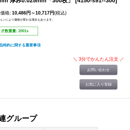
0mm 厚み0.025mm「300枚」
[
4150-s91--300
]
売価格
:
10,486円～10,717円
(税込)
ョンにより価格が変わる場合もあります。
才数重量
:
2001s
品特約に関する重要事項
お問い合わせ
お気に入り登録
連グループ