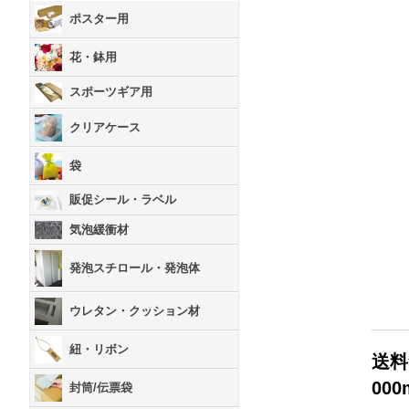
ポスター用
花・鉢用
スポーツギア用
クリアケース
袋
販促シール・ラベル
気泡緩衝材
発泡スチロール・発泡体
ウレタン・クッション材
紐・リボン
送料
00
封筒/伝票袋