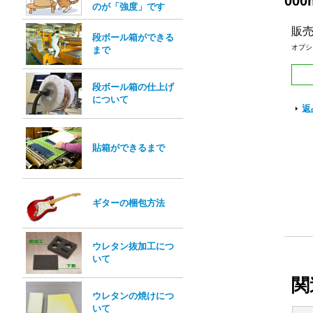
00
のが「強度」です
販
段ボール箱ができる
オプシ
まで
段ボール箱の仕上げ
について
返
貼箱ができるまで
ギターの梱包方法
ウレタン抜加工につ
いて
関
ウレタンの焼けにつ
いて