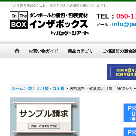
「ポリ袋各種600点以上」 厚みを抑えた経済性重視のポリ袋です。
TEL：
050-1
info@pa
メール：
お買い物ガイド
商品カテゴリ
ご相談前の適合
ホーム
>
袋
>
ポリ袋・ゴミ袋
>
送料無料・省資源ポリ袋「MAXシリーズ(H