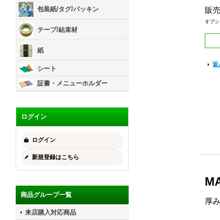
包装紙/タグ/パッキン
販
オプシ
テープ/結束材
紙
返
シート
証書・メニューホルダー
ログイン
ログイン
新規登録はこちら
M
商品グループ一覧
厚
来店購入対応商品