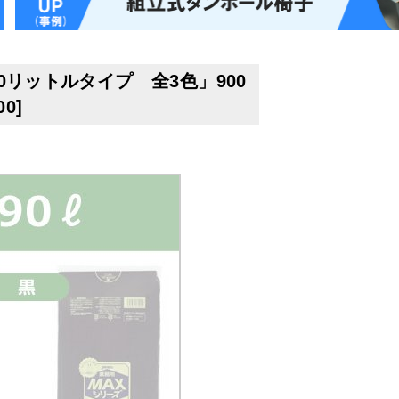
90リットルタイプ 全3色」900
00
]