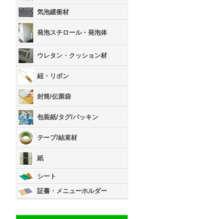
気泡緩衝材
発泡スチロール・発泡体
ウレタン・クッション材
紐・リボン
封筒/伝票袋
包装紙/タグ/パッキン
テープ/結束材
紙
シート
証書・メニューホルダー