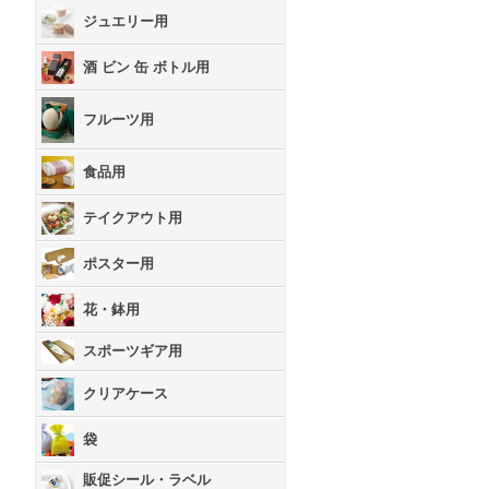
ジュエリー用
酒 ビン 缶 ボトル用
フルーツ用
食品用
テイクアウト用
ポスター用
花・鉢用
スポーツギア用
クリアケース
袋
販促シール・ラベル