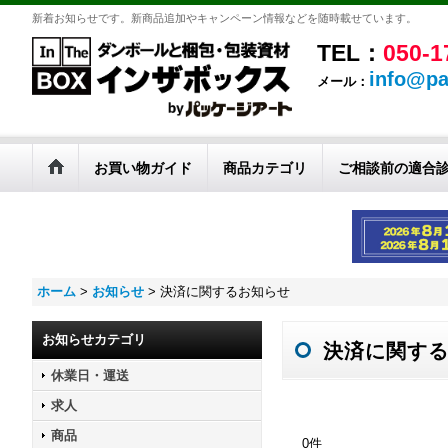
新着お知らせです。新商品追加やキャンペーン情報などを随時載せています。
TEL：
050-1
info@pa
メール：
お買い物ガイド
商品カテゴリ
ご相談前の適合
ホーム
>
お知らせ
>
決済に関するお知らせ
お知らせカテゴリ
決済に関す
休業日・運送
求人
商品
0
件