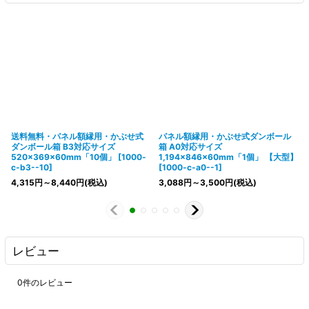
送料無料・パネル額縁用・かぶせ式
パネル額縁用・かぶせ式ダンボール
ダンボール箱 B3対応サイズ
箱 A0対応サイズ
520×369×60mm「10個」
[
1000-
1,194×846×60mm「1個」
【大型】
c-b3--10
]
[
1000-c-a0--1
]
4,315
円
～8,440
円
(税込)
3,088
円
～3,500
円
(税込)
レビュー
0
件のレビュー