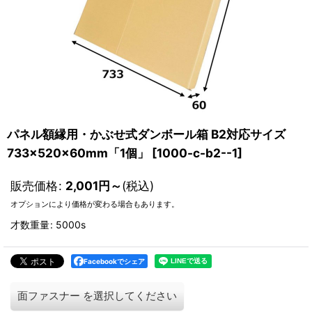
パネル額縁用・かぶせ式ダンボール箱 B2対応サイズ
733×520×60mm「1個」
[
1000-c-b2--1
]
販売価格
:
2,001
円
～
(税込)
オプションにより価格が変わる場合もあります。
才数重量
:
5000s
Facebookでシェア
面ファスナー
を選択してください