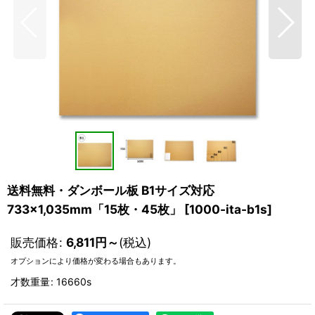
送料無料・ダンボール板 B1サイズ対応
733×1,035mm「15枚・45枚」
[
1000-ita-b1s
]
販売価格
:
6,811
円
～
(税込)
オプションにより価格が変わる場合もあります。
才数重量
:
16660s