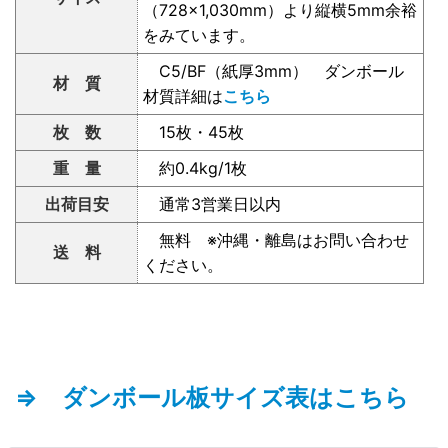
（728×1,030mm）より縦横5mm余裕
をみています。
C5/BF（紙厚3mm） ダンボール
材 質
材質詳細は
こちら
枚 数
15枚・45枚
重 量
約0.4kg/1枚
出荷目安
通常3営業日以内
無料 ※沖縄・離島はお問い合わせ
送 料
ください。
⇒ ダンボール板サイズ表はこちら