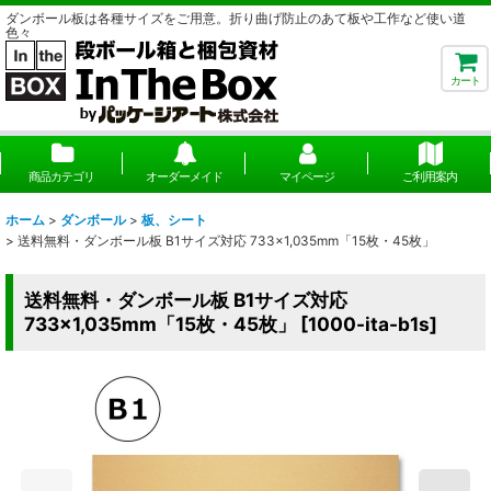
ダンボール板は各種サイズをご用意。折り曲げ防止のあて板や工作など使い道
色々
カート
商品カテゴリ
オーダーメイド
マイページ
ご利用案内
ホーム
>
ダンボール
>
板、シート
>
送料無料・ダンボール板 B1サイズ対応 733×1,035mm「15枚・45枚」
送料無料・ダンボール板 B1サイズ対応
733×1,035mm「15枚・45枚」
[
1000-ita-b1s
]