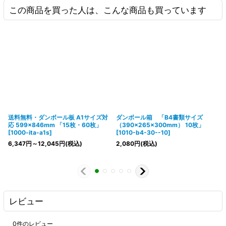
この商品を買った人は、こんな商品も買っています
送料無料・ダンボール板 A1サイズ対
ダンボール箱 「B4書類サイズ
応 599×846mm 「15枚・60枚」
（390×265×300mm） 10枚」
[
1000-ita-a1s
]
[
1010-b4-30--10
]
6,347
円
～12,045
円
(税込)
2,080
円
(税込)
レビュー
0
件のレビュー