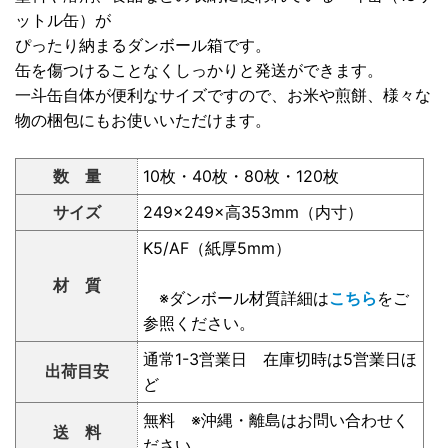
ットル缶）が
ぴったり納まるダンボール箱です。
缶を傷つけることなくしっかりと発送ができます。
一斗缶自体が便利なサイズですので、お米や煎餅、様々な
物の梱包にもお使いいただけます。
数 量
10枚・40枚・80枚・120枚
サイズ
249×249×高353mm（内寸）
K5/AF（紙厚5mm）
材 質
※ダンボール材質詳細は
こちら
をご
参照ください。
通常1-3営業日 在庫切時は5営業日ほ
出荷目安
ど
無料 ※沖縄・離島はお問い合わせく
送 料
ださい。