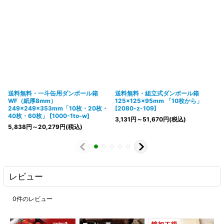
送料無料・一斗缶用ダンボール箱
送料無料・組立式ダンボール箱
WF（紙厚8mm）
125×125×95mm 「10枚から」
249×249×353mm「10枚・20枚・
[
2080-z-109
]
40枚・60枚」
[
1000-1to-w
]
3,131
円
～51,670
円
(税込)
5,838
円
～20,279
円
(税込)
レビュー
0
件のレビュー