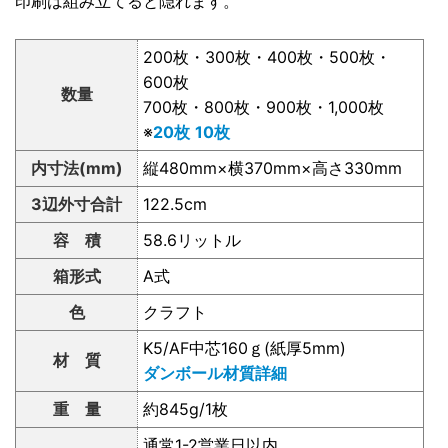
印刷は組み立てると隠れます。
200枚・300枚・400枚・500枚・
600枚
数量
700枚・800枚・900枚・1,000枚
※
20枚
10枚
内寸法(mm)
縦480mm×横370mm×高さ330mm
3辺外寸合計
122.5cm
容 積
58.6リットル
箱形式
A式
色
クラフト
K5/AF中芯160ｇ(紙厚5mm)
材 質
ダンボール材質詳細
重 量
約845g/1枚
通常1-2営業日以内