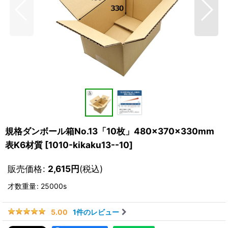
規格ダンボール箱No.13「10枚」480×370×330mm
表K6材質
[
1010-kikaku13--10
]
販売価格
:
2,615
円
(税込)
才数重量
:
25000s
1
件のレビュー
5.00