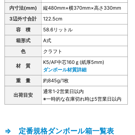
内寸法(mm)
縦480mm×横370mm×高さ330mm
3辺外寸合計
122.5cm
容 積
58.6リットル
箱形式
A式
色
クラフト
K5/AF中芯160ｇ(紙厚5mm)
材 質
ダンボール材質詳細
重 量
約845g/1枚
通常1-2営業日以内
出荷目安
※一時的な在庫切れ時は5営業日以内
⇒ 定番規格ダンボール箱一覧表