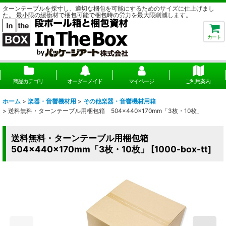
ターンテーブルを採寸し、適切な梱包を可能にするためのサイズに仕上げまし
た。 最小限の緩衝材で梱包可能で梱包時の労力を最大限削減します。
カート
商品カテゴリ
オーダーメイド
マイページ
ご利用案内
ホーム
>
楽器・音響機材用
>
その他楽器・音響機材用箱
>
送料無料・ターンテーブル用梱包箱 504×440×170mm「3枚・10枚」
送料無料・ターンテーブル用梱包箱
504×440×170mm「3枚・10枚」
[
1000-box-tt
]