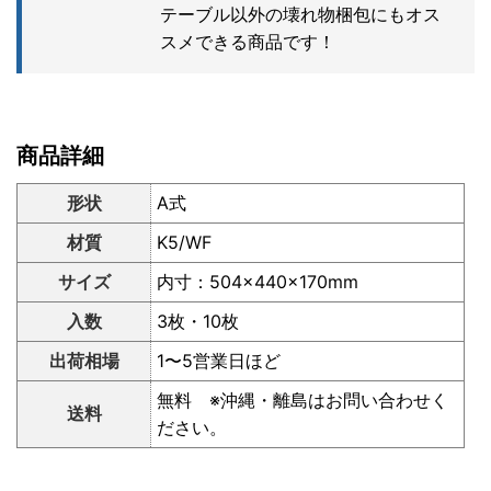
テーブル以外の壊れ物梱包にもオス
スメできる商品です！
商品詳細
形状
A式
材質
K5/WF
サイズ
内寸：504×440×170mm
入数
3枚・10枚
出荷相場
1〜5営業日ほど
無料 ※沖縄・離島はお問い合わせく
送料
ださい。