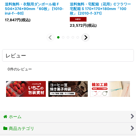
送料無料・衣類用ダンボール箱 F
送料無料・宅配箱（花用）Cフラワー
504×374×90mm「60枚」
[
1010-
宅配箱 S 170×170×180mm「100
irui-f--60
]
枚」
[
2010-f-371
]
17,847
円
(税込)
23,572
円
(税込)
レビュー
0
件のレビュー
ホーム
商品カテゴリ