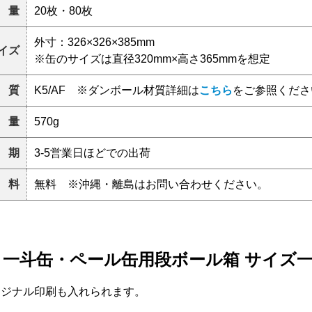
 量
20枚・80枚
外寸：326×326×385mm
イズ
※缶のサイズは直径320mm×高さ365mmを想定
 質
K5/AF ※ダンボール材質詳細は
こちら
をご参照くださ
 量
570g
 期
3-5営業日ほどでの出荷
 料
無料 ※沖縄・離島はお問い合わせください。
> 一斗缶・ペール缶用段ボール箱 サイズ
リジナル印刷も入れられます。