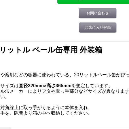
お問い合わせ
お気に入り登録
0リットル ペール缶専用 外装箱
料や溶剤などの容器に使われている、20リットルペール缶がぴ
のサイズは
直径320mm×高さ365mm
を想定しています。
ール缶メーカーによりフタや取っ手部分などサイズが異なりま
さい。
の対角線上に取っ手がくるように本体を入れ、
っ手を、隙間より箱の中へ収納してください。