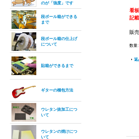
のが「強度」です
看
段ボール箱ができる
記
まで
販
段ボール箱の仕上げ
について
数量
:
返
貼箱ができるまで
ギターの梱包方法
ウレタン抜加工につ
いて
ウレタンの焼けにつ
いて