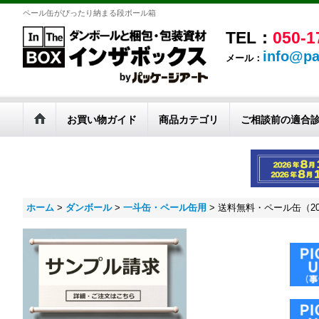
ペール缶がぴったり納まる段ボール箱
TEL：
050-1
info@pa
メール：
お買い物ガイド
商品カテゴリ
ご相談前の適合
ホーム
>
ダンボール
>
一斗缶・ペール缶用
>
送料無料・ペール缶（20リ