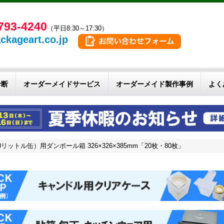
793-4240
（平日8:30～17:30）
ckageart.co.jp
診断
オーダーメイドサービス
オーダーメイド製作事例
よく
ットル缶）用ダンボール箱 326×326×385mm「20枚・80枚」