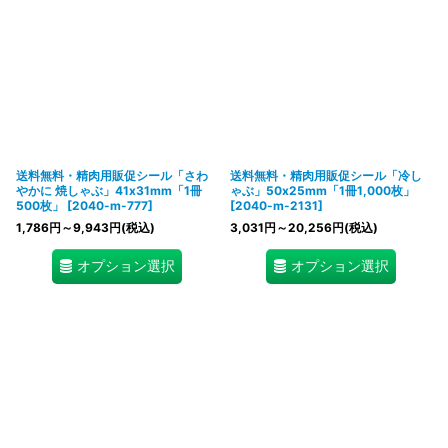
送料無料・精肉用販促シール「さわ
送料無料・精肉用販促シール「冷し
やかに 焼しゃぶ」41x31mm「1冊
ゃぶ」50x25mm「1冊1,000枚」
500枚」
[
2040-m-777
]
[
2040-m-2131
]
1,786
円
～9,943
円
(税込)
3,031
円
～20,256
円
(税込)
オプション選択
オプション選択