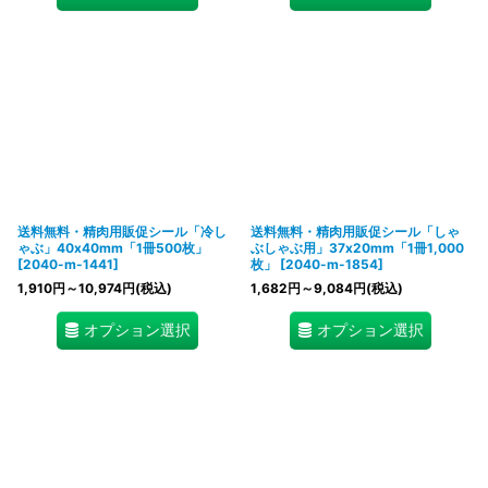
送料無料・精肉用販促シール「冷し
送料無料・精肉用販促シール「しゃ
ゃぶ」40x40mm「1冊500枚」
ぶしゃぶ用」37x20mm「1冊1,000
[
2040-m-1441
]
枚」
[
2040-m-1854
]
1,910
円
～10,974
円
(税込)
1,682
円
～9,084
円
(税込)
オプション選択
オプション選択