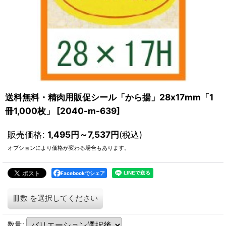
送料無料・精肉用販促シール「から揚」28x17mm「1
冊1,000枚」
[
2040-m-639
]
販売価格
:
1,495
円
～7,537
円
(税込)
オプションにより価格が変わる場合もあります。
Facebookでシェア
冊数
を選択してください
数量
: