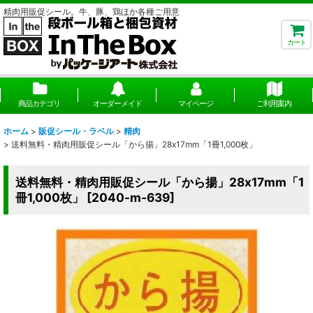
精肉用販促シール。牛、豚、鶏ほか各種ご用意
カート
商品カテゴリ
オーダーメイド
マイページ
ご利用案内
ホーム
>
販促シール・ラベル
>
精肉
>
送料無料・精肉用販促シール「から揚」28x17mm「1冊1,000枚」
送料無料・精肉用販促シール「から揚」28x17mm「1
冊1,000枚」
[
2040-m-639
]