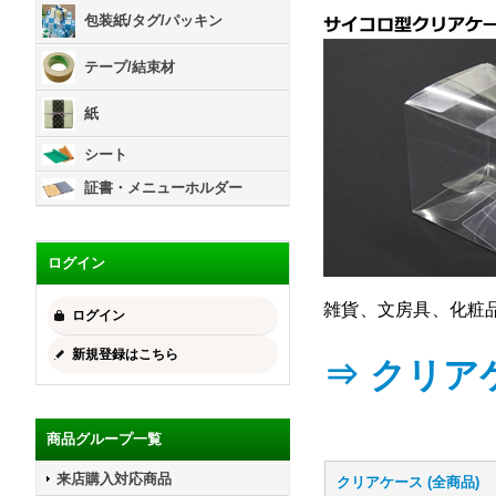
包装紙/タグ/パッキン
テープ/結束材
紙
シート
証書・メニューホルダー
ログイン
雑貨、文房具、化粧
ログイン
新規登録はこちら
⇒ クリア
商品グループ一覧
来店購入対応商品
クリアケース (全商品)