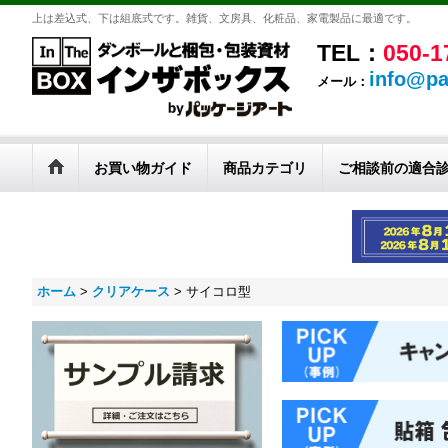
上は差込式、下は組底式です。雑貨、文房具、化粧品、家電製品に最適です。
TEL：
050-1
info@pa
メール：
お買い物ガイド
商品カテゴリ
ご相談前の適合
ホーム
>
クリアケース
>
サイコロ型