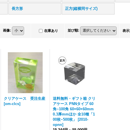
長方形
正方(縦横同サイズ)
画像
:
並び順
:
在庫あり
表示
クリアケース 受注生産
送料無料・ギフト箱 クリ
[
om-clcs
]
アケース PNNタイプ 60
角~100角 60×60×60mm
0.3厚mmほか 全10種「1
00枚~500枚」
[
2010-
opnn
]
15,244円
～
55,000円