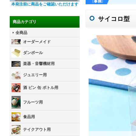
本発注前に商品をご確認いただけます
サイコロ型
商品カテゴリ
全商品
オーダーメイド
ダンボール
楽器・音響機材用
ジュエリー用
酒 ビン 缶 ボトル用
フルーツ用
食品用
テイクアウト用