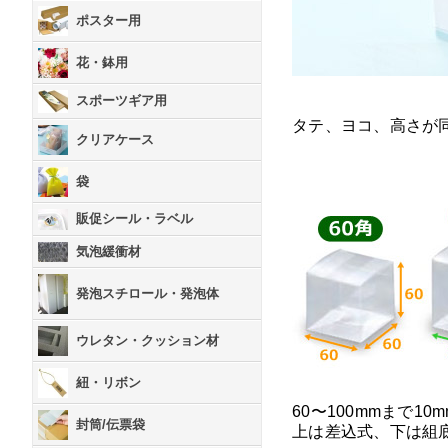
ポスター用
花・鉢用
スポーツギア用
タテ、ヨコ、高さが
クリアケース
袋
販促シール・ラベル
気泡緩衝材
発泡スチロール・発泡体
ウレタン・クッション材
紐・リボン
60〜100mmまで1
封筒/伝票袋
上は差込式、下は組