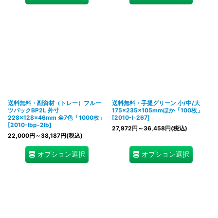
送料無料・副資材（トレー）フルー
送料無料・手提グリーン 小/中/大
ツパックBP2L 外寸
175×235×105mmほか「100枚」
228×128×46mm 全7色「1000枚」
[
2010-l-267
]
[
2010-lbp-2lb
]
27,972
円
～36,458
円
(税込)
22,000
円
～38,187
円
(税込)
オプション選択
オプション選択