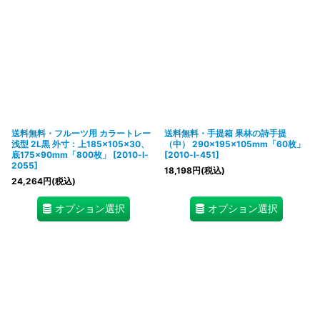
送料無料・フルーツ用 カラートレー
送料無料・手提箱 果林の詩手提
浅型 2L黒 外寸：上185×105×30、
（中） 290×195×105mm「60枚」
底175×90mm「800枚」
[
2010-l-
[
2010-l-451
]
2055
]
18,198
円
(税込)
24,264
円
(税込)
オプション選択
オプション選択