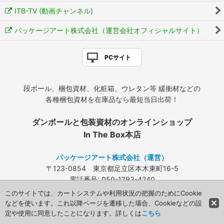
ITB-TV (動画チャンネル)
パッケージアート株式会社（運営会社オフィシャルサイト）
PCサイト
段ボール、梱包資材、化粧箱、ウレタン等 緩衝材などの
各種梱包資材を在庫品なら最短当日出荷！
ダンボールと包装資材のオンラインショップ
In The Box本店
パッケージアート株式会社（運営）
〒123-0854 東京都足立区本木東町16-5
電話番号: 050-1793-4240
FAX: 03-3840-4424
このサイトでは、カートシステムや利用状況の把握のためにCookie
メールアドレス:
info@packageart.co.jp
などを使います。これ以降ページを遷移した場合、Cookieなどの設
定や使用に同意したことになります。詳しくは
こちら
Copyright (C) 2008 Packageart. All Rights Reserved.