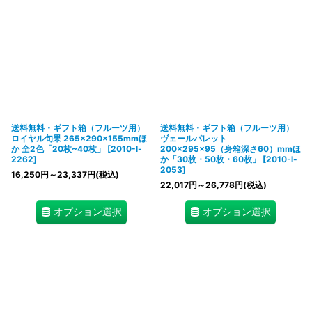
送料無料・ギフト箱（フルーツ用）
送料無料・ギフト箱（フルーツ用）
ロイヤル旬果 265×290×155mmほ
ヴェールパレット
か 全2色「20枚~40枚」
[
2010-l-
200×295×95（身箱深さ60）mmほ
2262
]
か「30枚・50枚・60枚」
[
2010-l-
2053
]
16,250
円
～23,337
円
(税込)
22,017
円
～26,778
円
(税込)
オプション選択
オプション選択