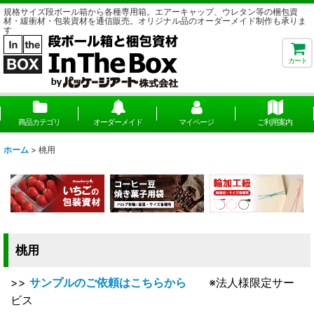
規格サイズ段ボール箱から各種専用箱。エアーキャップ、ウレタン等の梱包資
材・緩衝材・包装資材を通信販売。オリジナル品のオーダーメイド制作も承りま
す
カート
商品カテゴリ
オーダーメイド
マイページ
ご利用案内
ホーム
>
桃用
桃用
>>
サンプルのご依頼はこちらから
※法人様限定サー
ビス