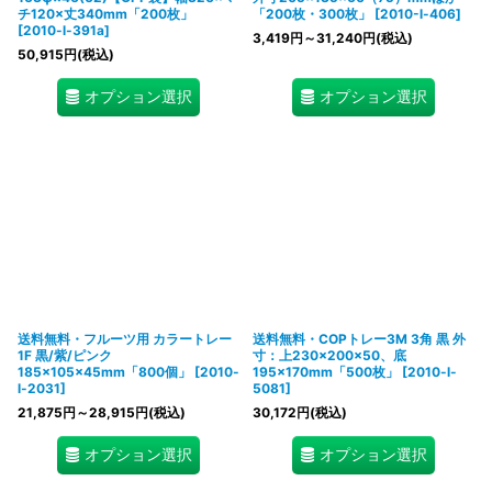
チ120×丈340mm「200枚」
「200枚・300枚」
[
2010-l-406
]
[
2010-l-391a
]
3,419
円
～31,240
円
(税込)
50,915
円
(税込)
オプション選択
オプション選択
送料無料・フルーツ用 カラートレー
送料無料・COPトレー3M 3角 黒 外
1F 黒/紫/ピンク
寸：上230×200×50、底
185×105×45mm「800個」
[
2010-
195×170mm「500枚」
[
2010-l-
l-2031
]
5081
]
21,875
円
～28,915
円
(税込)
30,172
円
(税込)
オプション選択
オプション選択