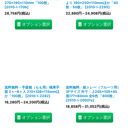
270×190×110mm「100枚」
より 190×250×110mmほか「40
[
2010-l-170b
]
枚・50枚」
[
2010-l-2295
]
28,758
円
(税込)
22,880
円
～24,908
円
(税込)
オプション選択
オプション選択
送料無料・手提箱（もも用）桃果手
送料無料・紙トレー（フルーツ用）
提 2ヶ~6ヶ入 210×108×115mmほ
3Fサイズ 外寸：上205×105×45、
か「100枚」
[
2010-l-2282
]
底177×80mm 全6色 「800枚」
[
2010-l-2002fs
]
16,280
円
～24,200
円
(税込)
18,858
円
～31,052
円
(税込)
オプション選択
オプション選択