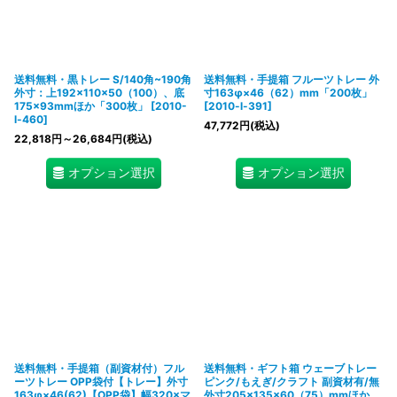
送料無料・黒トレー S/140角~190角
送料無料・手提箱 フルーツトレー 外
外寸：上192×110×50（100）、底
寸163φ×46（62）mm「200枚」
175×93mmほか「300枚」
[
2010-
[
2010-l-391
]
l-460
]
47,772
円
(税込)
22,818
円
～26,684
円
(税込)
オプション選択
オプション選択
送料無料・手提箱（副資材付）フル
送料無料・ギフト箱 ウェーブトレー
ーツトレー OPP袋付【トレー】外寸
ピンク/もえぎ/クラフト 副資材有/無
163φ×46(62)【OPP袋】幅320×マ
外寸205×135×60（75）mmほか