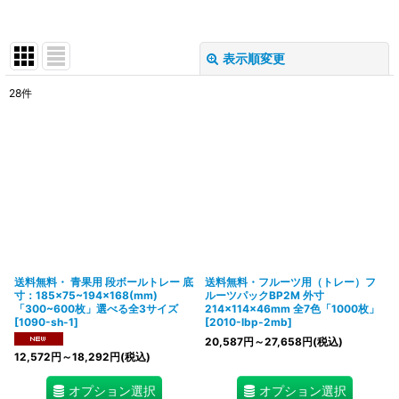
表示順変更
閉じる
28
件
表示数
:
在庫あり
並び順
:
絞り込む
送料無料・ 青果用 段ボールトレー 底
送料無料・フルーツ用（トレー）フ
寸：185×75~194×168(mm)
ルーツパックBP2M 外寸
「300~600枚」選べる全3サイズ
214×114×46mm 全7色「1000枚」
[
1090-sh-1
]
[
2010-lbp-2mb
]
20,587
円
～27,658
円
(税込)
12,572
円
～18,292
円
(税込)
オプション選択
オプション選択