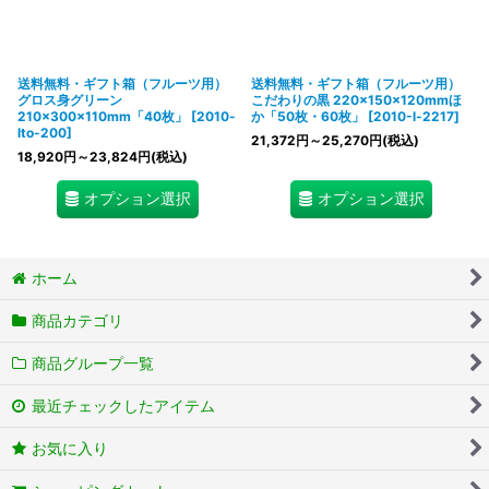
送料無料・ギフト箱（フルーツ用）
送料無料・ギフト箱（フルーツ用）
グロス身グリーン
こだわりの黒 220×150×120mmほ
210×300×110mm「40枚」
[
2010-
か「50枚・60枚」
[
2010-l-2217
]
lto-200
]
21,372
円
～25,270
円
(税込)
18,920
円
～23,824
円
(税込)
オプション選択
オプション選択
ホーム
商品カテゴリ
商品グループ一覧
最近チェックしたアイテム
お気に入り