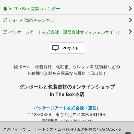
In The Box 営業カレンダー
ITB-TV (動画チャンネル)
パッケージアート株式会社（運営会社オフィシャルサイト）
PCサイト
段ボール、梱包資材、化粧箱、ウレタン等 緩衝材などの
各種梱包資材を在庫品なら最短当日出荷！
ダンボールと包装資材のオンラインショップ
In The Box本店
パッケージアート株式会社（運営）
〒123-0854 東京都足立区本木東町16-5
電話番号: 050-1793-4240
FAX: 03-3840-4424
このサイトでは、カートシステムや利用状況の把握のためにCookie