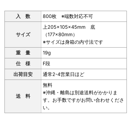
入 数
800枚 ※端数対応不可
上205×105×45mm 底
サイズ
（177×80mm）
※サイズは身箱の内寸法です
重 量
19g
仕 様
F段
出荷目安
通常2-4営業日ほど
無料
※沖縄・離島は別途送料がかかりま
送 料
す。お手数ですがお問い合わせくださ
い。