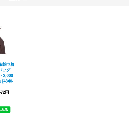
布製巾着
バッグ
2,000
色
[
4340-
572円