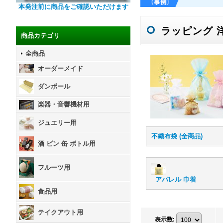
本発注前に商品をご確認いただけます
ラッピング 
商品カテゴリ
全商品
オーダーメイド
ダンボール
楽器・音響機材用
ジュエリー用
不織布袋 (全商品)
酒 ビン 缶 ボトル用
フルーツ用
アパレル 巾着
食品用
テイクアウト用
表示数
: