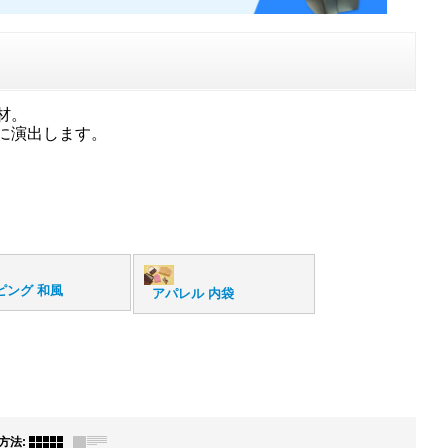
材。
に演出します。
ピング 和風
アパレル 内袋
方法
: