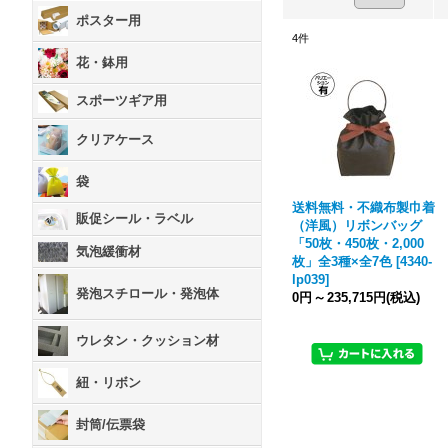
ポスター用
4
件
花・鉢用
スポーツギア用
クリアケース
袋
送料無料・不織布製巾着
販促シール・ラベル
（洋風）リボンバッグ
「50枚・450枚・2,000
気泡緩衝材
枚」全3種×全7色
[
4340-
lp039
]
発泡スチロール・発泡体
0円
～
235,715円
(税込)
ウレタン・クッション材
紐・リボン
封筒/伝票袋