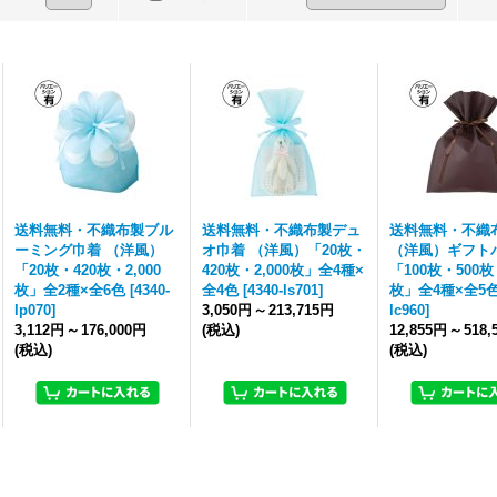
送料無料・不織布製ブル
送料無料・不織布製デュ
送料無料・不織
ーミング巾着 （洋風）
オ巾着 （洋風）「20枚・
（洋風）ギフト
「20枚・420枚・2,000
420枚・2,000枚」全4種×
「100枚・500枚・
枚」全2種×全6色
[
4340-
全4色
[
4340-ls701
]
枚」全4種×全5
lp070
]
3,050円
～
213,715円
lc960
]
3,112円
～
176,000円
(税込)
12,855円
～
518,
(税込)
(税込)