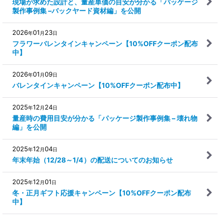
現場が求めた設計と、量産単価の目安が分かる「パッケージ
製作事例集 –バックヤード資材編」を公開
2026
01
23
年
月
日
フラワーバレンタインキャンペーン【10%OFFクーポン配布
中】
2026
01
09
年
月
日
バレンタインキャンペーン【10%OFFクーポン配布中】
2025
12
24
年
月
日
量産時の費用目安が分かる「パッケージ製作事例集 – 壊れ物
編」を公開
2025
12
04
年
月
日
年末年始（12/28～1/4）の配送についてのお知らせ
2025
12
01
年
月
日
冬・正月ギフト応援キャンペーン【10%OFFクーポン配布
中】