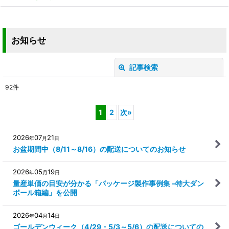
お知らせ
記事検索
閉じる
92
件
キーワード
:
1
2
次
»
カテゴリ
:
2026
07
21
年
月
日
お盆期間中（8/11～8/16）の配送についてのお知らせ
絞り込む
2026
05
19
年
月
日
量産単価の目安が分かる「パッケージ製作事例集 –特大ダン
ボール箱編」を公開
2026
04
14
年
月
日
ゴールデンウィーク（4/29・5/3～5/6）の配送についての