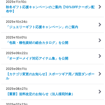
2025
11
10
年
月
日
秋冬ギフト応援キャンペーンのご案内【10%OFFクーポン配
布中】
2025
10
24
年
月
日
「ジュエリーギフト応援キャンペーン」のご案内
2025
10
01
年
月
日
「包装・梱包資材の総合カタログ」を公開
2025
09
22
年
月
日
「オーダーメイド対応アイテム集」を公開
2025
09
11
年
月
日
【カテゴリ変更のお知らせ】スポーツギア用／浅型ダンボー
ル
2025
08
27
年
月
日
【重要】送料改定のお知らせ（法人様宛対象）
2025
07
23
年
月
日