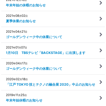
年末年始の休暇のお知らせ
2021
08
02
年
月
日
夏季休業のお知らせ
2021
04
21
年
月
日
ゴールデンウィーク中の休業について
2021
01
07
年
月
日
1月10日 TBSテレビ「BACKSTAGE」に出演します
2020
04
17
年
月
日
ゴールデンウィーク中の休業について
2020
02
18
年
月
日
「江戸 TOKYO 技とテクノの融合展 2020」中止のお知らせ
2019
11
25
年
月
日
年末年始休暇のお知らせ