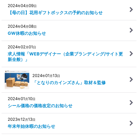
2024
04
09
年
月
日
【母の日】花用ギフトボックスの予約のお知らせ
2024
04
08
年
月
日
GW休暇のお知らせ
2024
02
01
年
月
日
求人情報「WEBデザイナー（企業ブランディング/サイト更
新全般）」
2024
01
13
年
月
日
「となりのカインズさん」取材＆監修
2024
01
10
年
月
日
シール価格の価格改定のお知らせ
2023
12
13
年
月
日
年末年始休暇のお知らせ