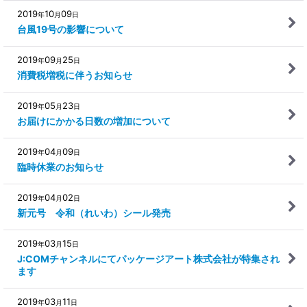
2019
10
09
年
月
日
台風19号の影響について
2019
09
25
年
月
日
消費税増税に伴うお知らせ
2019
05
23
年
月
日
お届けにかかる日数の増加について
2019
04
09
年
月
日
臨時休業のお知らせ
2019
04
02
年
月
日
新元号 令和（れいわ）シール発売
2019
03
15
年
月
日
J:COMチャンネルにてパッケージアート株式会社が特集され
ます
2019
03
11
年
月
日