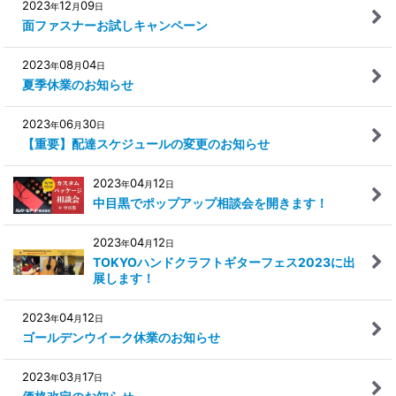
2023
12
09
年
月
日
面ファスナーお試しキャンペーン
2023
08
04
年
月
日
夏季休業のお知らせ
2023
06
30
年
月
日
【重要】配達スケジュールの変更のお知らせ
2023
04
12
年
月
日
中目黒でポップアップ相談会を開きます！
2023
04
12
年
月
日
TOKYOハンドクラフトギターフェス2023に出
展します！
2023
04
12
年
月
日
ゴールデンウイーク休業のお知らせ
2023
03
17
年
月
日