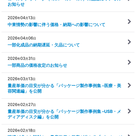
お知らせ
2026
04
13
年
月
日
中東情勢の影響に伴う価格・納期への影響について
2026
04
06
年
月
日
一部化成品の納期遅延・欠品について
2026
03
31
年
月
日
一部商品の価格改定のお知らせ
2026
03
13
年
月
日
量産単価の目安が分かる「パッケージ製作事例集 –医療・美
容関連編」を公開
2026
02
27
年
月
日
量産単価の目安が分かる「パッケージ製作事例集 –USB・メ
ディアディスク編」を公開
2026
02
18
年
月
日