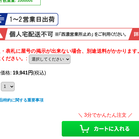
才数重量
:
100000s
板・表札に屋号の掲示が出来ない場合、別途送料がかかります
載ください。
:
売価格
:
19,941円
(税込)
品特約に関する重要事項