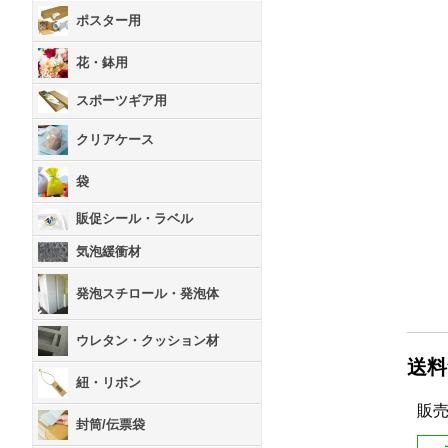
ポスター用
花・鉢用
スポーツギア用
クリアケース
袋
販促シール・ラベル
気泡緩衝材
発泡スチロール・発泡体
ウレタン・クッション材
送料
紐・リボン
販
封筒/伝票袋