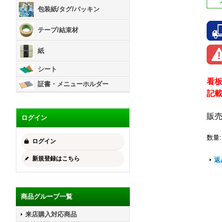
包装紙/タグ/パッキン
テープ/結束材
紙
シート
看
証書・メニューホルダー
記
販
ログイン
数量
:
ログイン
新規登録はこちら
返
商品グループ一覧
来店購入対応商品