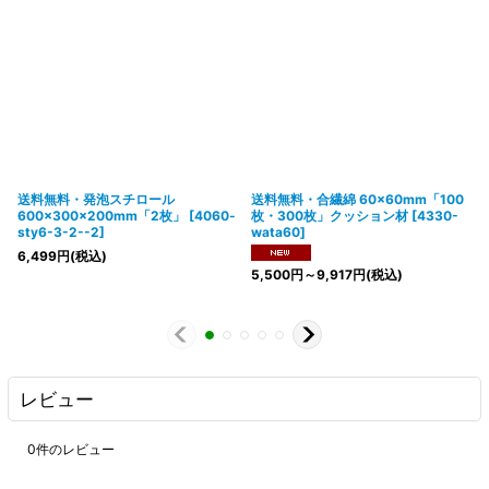
送料無料・発泡スチロール
送料無料・合繊綿 60×60mm「100
600×300×200mm「2枚」
[
4060-
枚・300枚」クッション材
[
4330-
sty6-3-2--2
]
wata60
]
6,499
円
(税込)
5,500
円
～9,917
円
(税込)
レビュー
0
件のレビュー