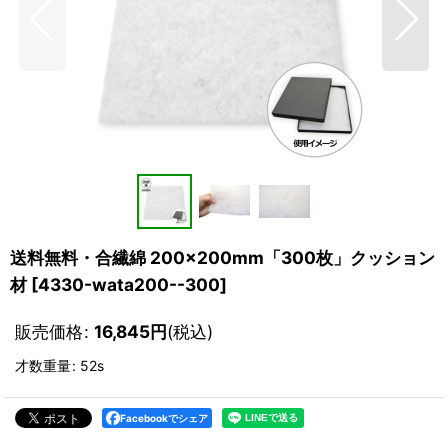
送料無料・合繊綿 200×200mm「300枚」クッション
材
[
4330-wata200--300
]
販売価格
:
16,845
円
(税込)
才数重量
:
52s
Facebookでシェア