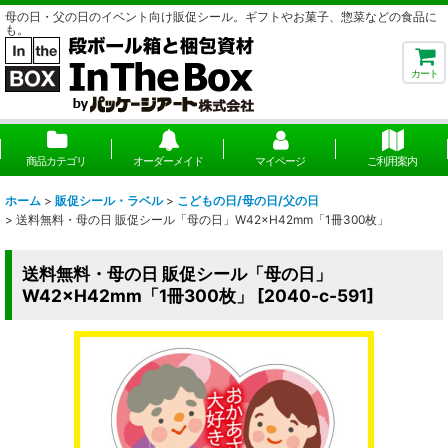
母の日・父の日のイベント向け販促シール。ギフトやお菓子、惣菜などの食品に
も。
カート
商品カテゴリ
オーダーメイド
マイページ
ご利用案内
ホーム
>
販促シール・ラベル
>
こどもの日/母の日/父の日
>
送料無料・母の日 販促シール「母の日」W42×H42mm「1冊300枚」
送料無料・母の日 販促シール「母の日」
W42×H42mm「1冊300枚」
[
2040-c-591
]