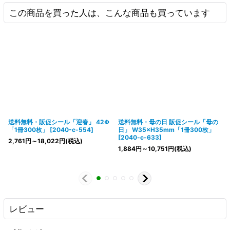
この商品を買った人は、こんな商品も買っています
送料無料・販促シール「迎春」 42Φ
送料無料・母の日 販促シール「母の
「1冊300枚」
[
2040-c-554
]
日」 W35×H35mm「1冊300枚」
[
2040-c-633
]
2,761
円
～18,022
円
(税込)
1,884
円
～10,751
円
(税込)
レビュー