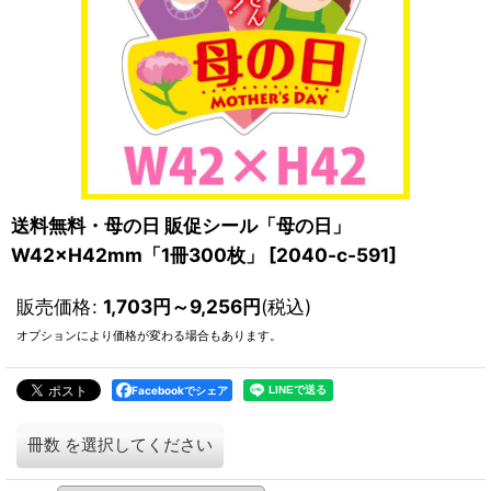
送料無料・母の日 販促シール「母の日」
W42×H42mm「1冊300枚」
[
2040-c-591
]
販売価格
:
1,703
円
～9,256
円
(税込)
オプションにより価格が変わる場合もあります。
Facebookでシェア
冊数
を選択してください