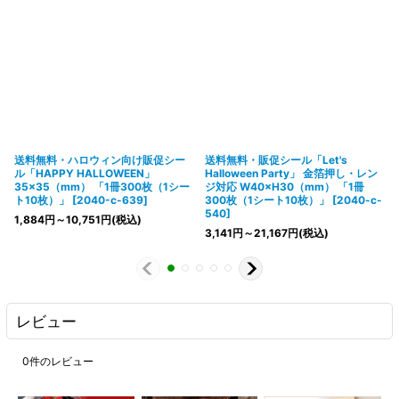
送料無料・ハロウィン向け販促シー
送料無料・販促シール「Let's
ル「HAPPY HALLOWEEN」
Halloween Party」 金箔押し・レン
35×35（mm） 「1冊300枚（1シー
ジ対応 W40×H30（mm） 「1冊
ト10枚）」
[
2040-c-639
]
300枚（1シート10枚）」
[
2040-c-
540
]
1,884
円
～10,751
円
(税込)
3,141
円
～21,167
円
(税込)
レビュー
0
件のレビュー