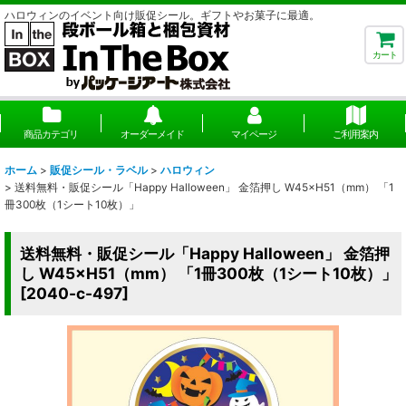
ハロウィンのイベント向け販促シール。ギフトやお菓子に最適。
カート
商品カテゴリ
オーダーメイド
マイページ
ご利用案内
ホーム
>
販促シール・ラベル
>
ハロウィン
>
送料無料・販促シール「Happy Halloween」 金箔押し W45×H51（mm） 「1
冊300枚（1シート10枚）」
送料無料・販促シール「Happy Halloween」 金箔押
し W45×H51（mm） 「1冊300枚（1シート10枚）」
[
2040-c-497
]