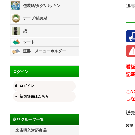
包装紙/タグ/パッキン
販
テープ/結束材
紙
シート
証書・メニューホルダー
看
ログイン
記
ログイン
こ
新規登録はこちら
し
販
商品グループ一覧
数量
:
来店購入対応商品