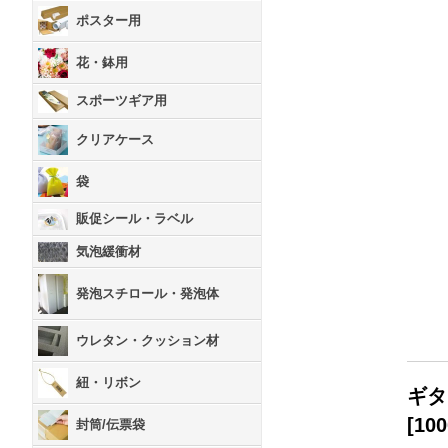
ポスター用
花・鉢用
スポーツギア用
クリアケース
袋
販促シール・ラベル
気泡緩衝材
発泡スチロール・発泡体
ウレタン・クッション材
紐・リボン
ギタ
[
100
封筒/伝票袋