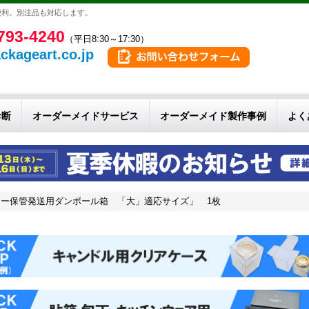
便利。別注品も対応します。
793-4240
（平日8:30～17:30）
ckageart.co.jp
診断
オーダーメイドサービス
オーダーメイド製作事例
よく
ー保管発送用ダンボール箱 「大」適応サイズ」 1枚