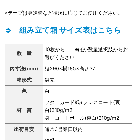
※テープは発送時など状況に応じてご使用ください。
⇒ 組み立て箱 サイズ表はこちら
10枚から ※ほか数量選択肢からお
数 量
選びください
内寸法(mm)
縦290×横185×高さ37
箱形式
組立
色
白
フタ：カード紙+プレスコート(裏
材 質
白)310g/m2
身：コートボール(裏白)310g/m2
出荷目安
通常3営業日以内