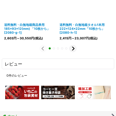
送料無料・白無地箱商品券用
送料無料・白無地箱タオル1本用
185×93×12(mm) 「10枚から」
222×124×22mm「10枚から」
[
2080-g-1
]
[
2080-h-1
]
2,603
円
～30,550
円
(税込)
2,415
円
～23,007
円
(税込)
レビュー
0
件のレビュー
ホーム