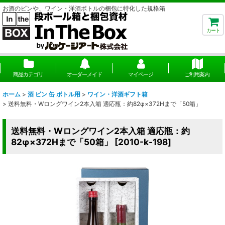
お酒のビンや、ワイン・洋酒ボトルの梱包に特化した規格箱
カート
商品カテゴリ
オーダーメイド
マイページ
ご利用案内
ホーム
>
酒 ビン 缶 ボトル用
>
ワイン・洋酒ギフト箱
>
送料無料・Wロングワイン2本入箱 適応瓶：約82φ×372Hまで「50箱」
送料無料・Wロングワイン2本入箱 適応瓶：約
82φ×372Hまで「50箱」
[
2010-k-198
]