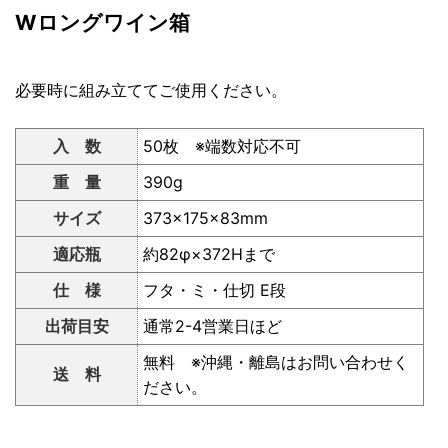
Wロングワイン箱
必要時に組み立ててご使用ください。
入 数
50枚 ※端数対応不可
重 量
390g
サイズ
373×175×83mm
適応瓶
約82φ×372Hまで
仕 様
フタ・ミ・仕切 E段
出荷目安
通常2-4営業日ほど
無料 ※沖縄・離島はお問い合わせく
送 料
ださい。