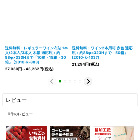
送料無料・レギュラーワイン布貼 1本
送料無料・ワイン2本用箱 赤色 適応
入/2本入/3本入 木箱 適応瓶：約
瓶：約88φ×323Hまで「50箱」
88φ×330Hまで「10箱・15箱・30
[
2010-k-1037
]
箱」
[
2010-k-883
]
21,294
円
(税込)
27,030
円
～43,262
円
(税込)
レビュー
0
件のレビュー