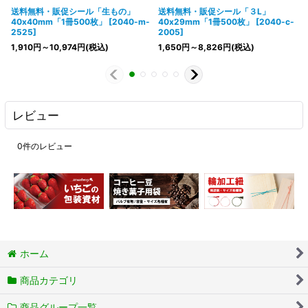
送料無料・販促シール「生もの」
送料無料・販促シール「３L」
40x40mm「1冊500枚」
[
2040-m-
40x29mm「1冊500枚」
[
2040-c-
2525
]
2005
]
1,910
円
～10,974
円
(税込)
1,650
円
～8,826
円
(税込)
レビュー
0
件のレビュー
ホーム
商品カテゴリ
商品グループ一覧