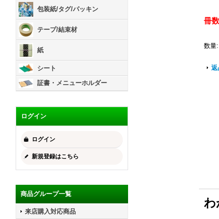
包装紙/タグ/パッキン
冊
テープ/結束材
数量
:
紙
返
シート
証書・メニューホルダー
ログイン
ログイン
新規登録はこちら
商品グループ一覧
わ
来店購入対応商品