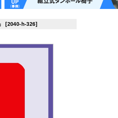
」
[
2040-h-326
]