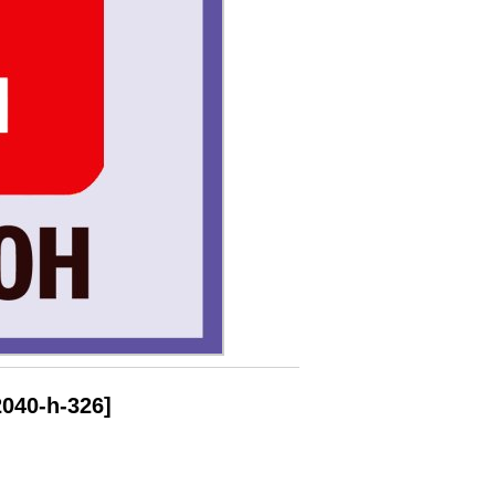
2040-h-326
]