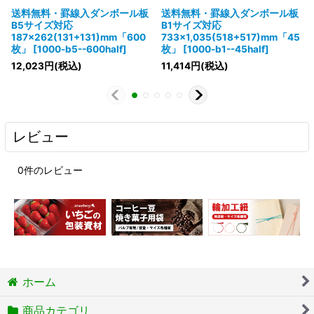
送料無料・罫線入ダンボール板
送料無料・罫線入ダンボール板
B5サイズ対応
B1サイズ対応
187×262(131+131)mm「600
733×1,035(518+517)mm「45
枚」
[
1000-b5--600half
]
枚」
[
1000-b1--45half
]
12,023
円
(税込)
11,414
円
(税込)
レビュー
0
件のレビュー
ホーム
商品カテゴリ