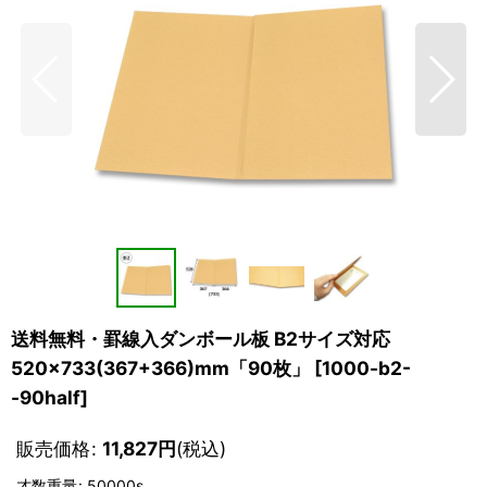
送料無料・罫線入ダンボール板 B2サイズ対応
520×733(367+366)mm「90枚」
[
1000-b2-
-90half
]
販売価格
:
11,827
円
(税込)
才数重量
:
50000s