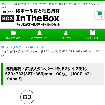
ダンボール板は各種サイズをご用意。折り曲げ防止のあて板や工作など使い道
色々
カート
商品カテゴリ
オーダーメイド
マイページ
ご利用案内
ホーム
>
ダンボール
>
板、シート
>
送料無料・罫線入ダンボール板 B2サイズ対応 520×733(367+366)mm「90
枚」
送料無料・罫線入ダンボール板 B2サイズ対応
520×733(367+366)mm「90枚」
[
1000-b2-
-90half
]