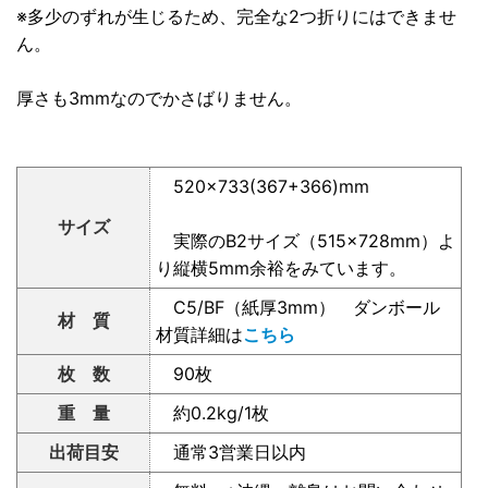
※多少のずれが生じるため、完全な2つ折りにはできませ
ん。
厚さも3mmなのでかさばりません。
520×733(367+366)mm
サイズ
実際のB2サイズ（515×728mm）よ
り縦横5mm余裕をみています。
C5/BF（紙厚3mm） ダンボール
材 質
材質詳細は
こちら
枚 数
90枚
重 量
約0.2kg/1枚
出荷目安
通常3営業日以内