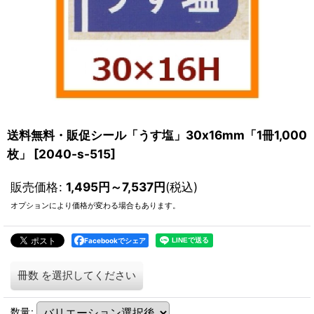
送料無料・販促シール「うす塩」30x16mm「1冊1,000
枚」
[
2040-s-515
]
販売価格
:
1,495
円
～7,537
円
(税込)
オプションにより価格が変わる場合もあります。
Facebookでシェア
冊数
を選択してください
数量
: