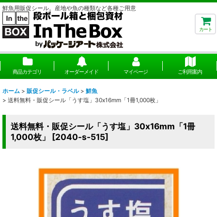
鮮魚用販促シール。産地や魚の種類など各種ご用意
カート
商品カテゴリ
オーダーメイド
マイページ
ご利用案内
ホーム
>
販促シール・ラベル
>
鮮魚
>
送料無料・販促シール「うす塩」30x16mm「1冊1,000枚」
送料無料・販促シール「うす塩」30x16mm「1冊
1,000枚」
[
2040-s-515
]