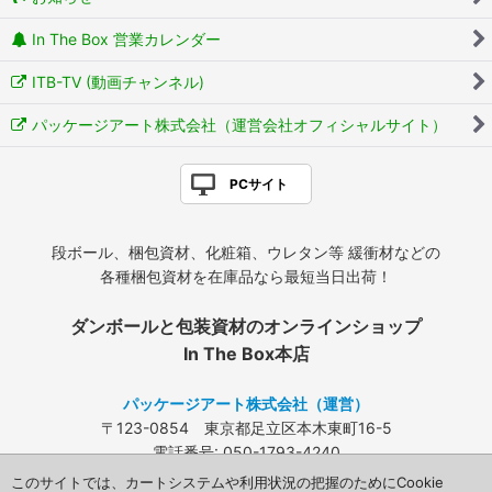
In The Box 営業カレンダー
ITB-TV (動画チャンネル)
パッケージアート株式会社（運営会社オフィシャルサイト）
PCサイト
段ボール、梱包資材、化粧箱、ウレタン等 緩衝材などの
各種梱包資材を在庫品なら最短当日出荷！
ダンボールと包装資材のオンラインショップ
In The Box本店
パッケージアート株式会社（運営）
〒123-0854 東京都足立区本木東町16-5
電話番号: 050-1793-4240
FAX: 03-3840-4424
このサイトでは、カートシステムや利用状況の把握のためにCookie