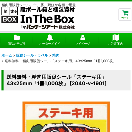
精肉用販促シール。牛、豚、鶏ほか各種ご用意
カート
商品カテゴリ
オーダーメイド
マイページ
ご利用案内
ホーム
>
販促シール・ラベル
>
精肉
>
送料無料・精肉用販促シール「ステーキ用」43x25mm「1冊1,000枚」
送料無料・精肉用販促シール「ステーキ用」
43x25mm「1冊1,000枚」
[
2040-v-1901
]