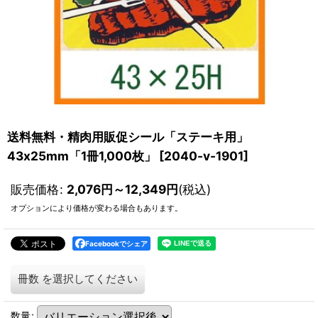
送料無料・精肉用販促シール「ステーキ用」
43x25mm「1冊1,000枚」
[
2040-v-1901
]
販売価格
:
2,076
円
～12,349
円
(税込)
オプションにより価格が変わる場合もあります。
Facebookでシェア
冊数
を選択してください
数量
: