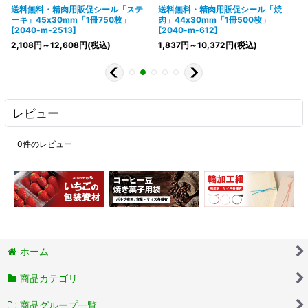
送料無料・精肉用販促シール「ステ
送料無料・精肉用販促シール「焼
ーキ」45x30mm「1冊750枚」
肉」44x30mm「1冊500枚」
[
2040-m-2513
]
[
2040-m-612
]
2,108
円
～12,608
円
(税込)
1,837
円
～10,372
円
(税込)
レビュー
0
件のレビュー
ホーム
商品カテゴリ
商品グループ一覧