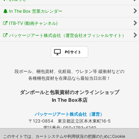
In The Box 営業カレンダー
ITB-TV (動画チャンネル)
パッケージアート株式会社（運営会社オフィシャルサイト）
PCサイト
段ボール、梱包資材、化粧箱、ウレタン等 緩衝材などの
各種梱包資材を在庫品なら最短当日出荷！
ダンボールと包装資材のオンラインショップ
In The Box本店
パッケージアート株式会社（運営）
〒123-0854 東京都足立区本木東町16-5
電話番号: 050-1793-4240
FAX: 03-3840-4424
このサイトでは、カートシステムや利用状況の把握のためにCookie