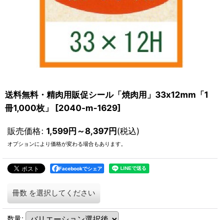
送料無料・精肉用販促シール「焼肉用」33x12mm「1
冊1,000枚」
[
2040-m-1629
]
販売価格
:
1,599
円
～8,397
円
(税込)
オプションにより価格が変わる場合もあります。
Facebookでシェア
冊数
を選択してください
数量
: