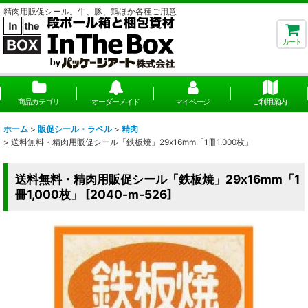
精肉用販促シール。牛、豚、鶏ほか各種ご用意
カート
商品カテゴリ
オーダーメイド
マイページ
ご利用案内
ホーム
>
販促シール・ラベル
>
精肉
>
送料無料・精肉用販促シール「鉄板焼」29x16mm「1冊1,000枚」
送料無料・精肉用販促シール「鉄板焼」29x16mm「1
冊1,000枚」
[
2040-m-526
]