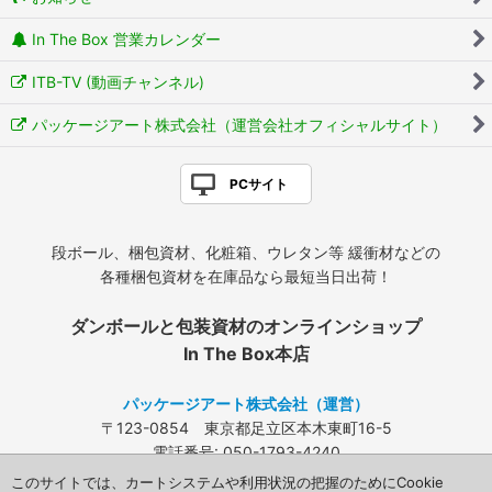
In The Box 営業カレンダー
ITB-TV (動画チャンネル)
パッケージアート株式会社（運営会社オフィシャルサイト）
PCサイト
段ボール、梱包資材、化粧箱、ウレタン等 緩衝材などの
各種梱包資材を在庫品なら最短当日出荷！
ダンボールと包装資材のオンラインショップ
In The Box本店
パッケージアート株式会社（運営）
〒123-0854 東京都足立区本木東町16-5
電話番号: 050-1793-4240
FAX: 03-3840-4424
このサイトでは、カートシステムや利用状況の把握のためにCookie