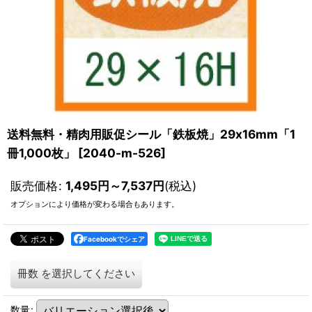
送料無料・精肉用販促シール「鉄板焼」29x16mm「1
冊1,000枚」
[
2040-m-526
]
販売価格
:
1,495
円
～7,537
円
(税込)
オプションにより価格が変わる場合もあります。
Facebookでシェア
冊数
を選択してください
数量
: