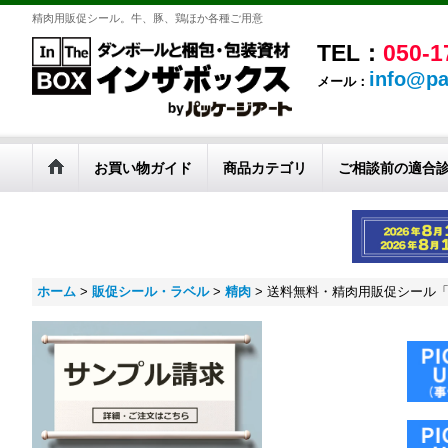
精肉用販促シール。牛、豚、鶏ほか各種ご用意
TEL：
050-1
info@pa
メール：
お買い物ガイド
商品カテゴリ
ご相談前の適合
ホーム
>
販促シール・ラベル
>
精肉
>
送料無料・精肉用販促シール「焼肉