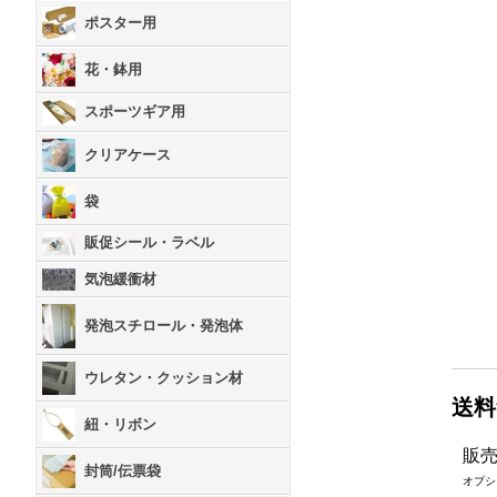
ポスター用
花・鉢用
スポーツギア用
クリアケース
袋
販促シール・ラベル
気泡緩衝材
発泡スチロール・発泡体
ウレタン・クッション材
送料
紐・リボン
販
封筒/伝票袋
オプシ