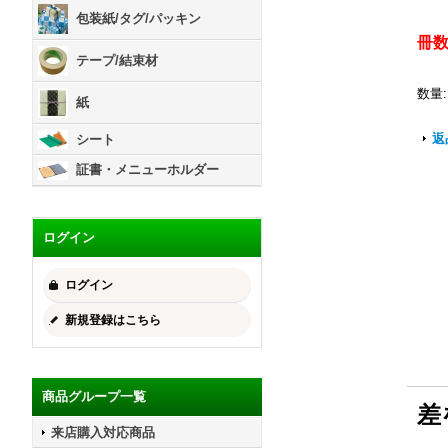
包装紙/タグ/パッキン
冊
テープ/結束材
数量
:
紙
返
シート
証書・メニューホルダー
ログイン
ログイン
新規登録はこちら
商品グループ一覧
差
来店購入対応商品