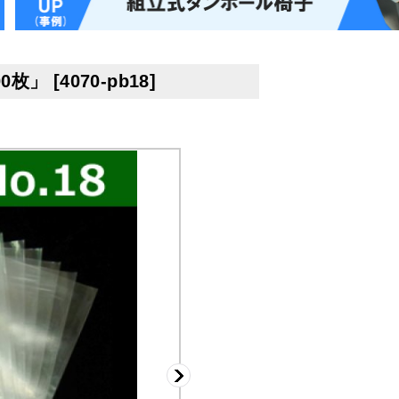
00枚」
[
4070-pb18
]