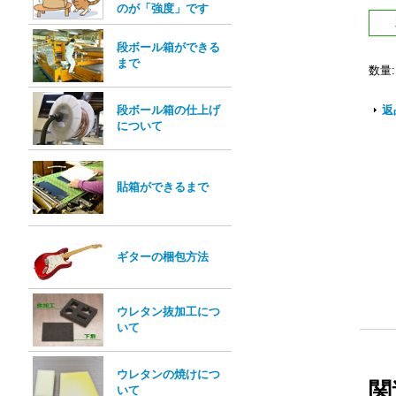
のが「強度」です
段ボール箱ができる
まで
数量
:
段ボール箱の仕上げ
返
について
貼箱ができるまで
ギターの梱包方法
ウレタン抜加工につ
いて
ウレタンの焼けにつ
関
いて