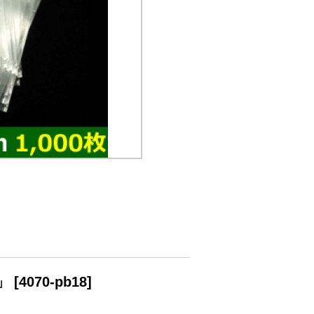
枚」
[
4070-pb18
]