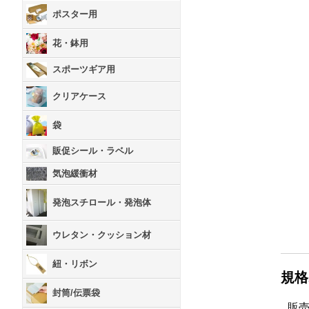
ポスター用
花・鉢用
スポーツギア用
クリアケース
袋
販促シール・ラベル
気泡緩衝材
発泡スチロール・発泡体
ウレタン・クッション材
紐・リボン
規格
封筒/伝票袋
販