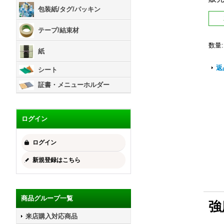
包装紙/タグ/パッキン
テープ/結束材
数量
:
紙
返
シート
証書・メニューホルダー
ログイン
ログイン
新規登録はこちら
商品グループ一覧
強
来店購入対応商品