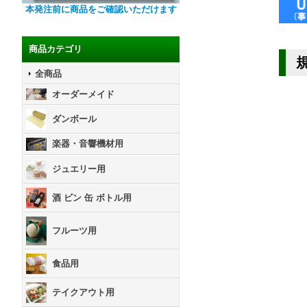
本発注前に商品をご確認いただけます
商品カテゴリ
規
全商品
オーダーメイド
ダンボール
楽器・音響機材用
ジュエリー用
酒 ビン 缶 ボトル用
フルーツ用
食品用
テイクアウト用