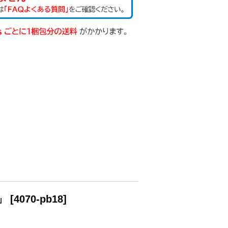
枚」
[
4070-pb18
]