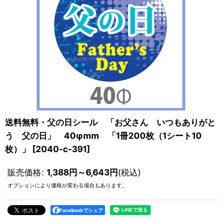
送料無料・父の日シール 「お父さん いつもありがと
う 父の日」 40φmm 「1冊200枚（1シート10
枚）」
[
2040-c-391
]
販売価格
:
1,388
円
～6,643
円
(税込)
オプションにより価格が変わる場合もあります。
Facebookでシェア