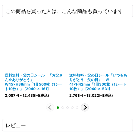
この商品を買った人は、こんな商品も買っています
送料無料・父の日シール 「お父さ
送料無料・父の日シール「いつもあ
ん☆ありがとう」
りがとう 父の日」 Ｗ
W45×H38mm「1冊500枚（1シー
41×H42mm「1冊300枚（1シート
ト10枚）」
[
2040-c-161
]
10枚）」
[
2040-c-531
]
2,087
円
～12,435
円
(税込)
2,761
円
～18,022
円
(税込)
レビュー