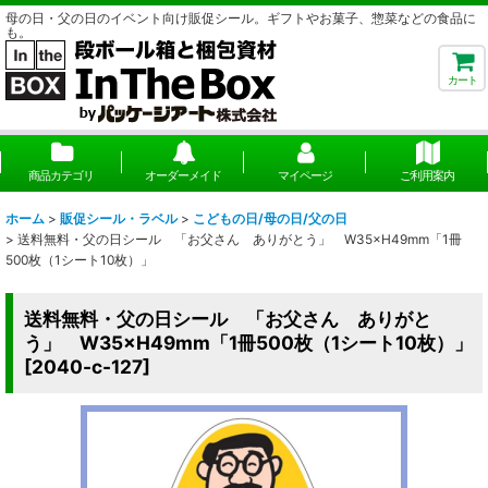
母の日・父の日のイベント向け販促シール。ギフトやお菓子、惣菜などの食品に
も。
カート
商品カテゴリ
オーダーメイド
マイページ
ご利用案内
ホーム
>
販促シール・ラベル
>
こどもの日/母の日/父の日
>
送料無料・父の日シール 「お父さん ありがとう」 W35×H49mm「1冊
500枚（1シート10枚）」
送料無料・父の日シール 「お父さん ありがと
う」 W35×H49mm「1冊500枚（1シート10枚）」
[
2040-c-127
]